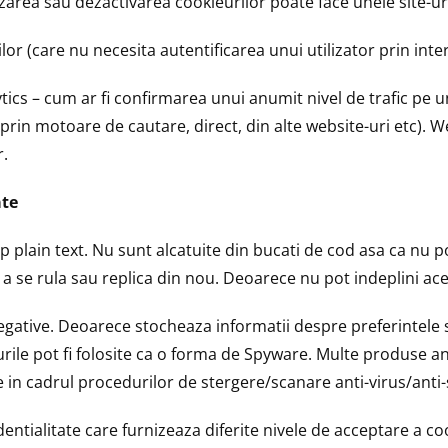
fuzarea sau dezactivarea cookieurilor poate face unele site-uri
or (care nu necesita autentificarea unui utilizator prin inte
tics – cum ar fi confirmarea unui anumit nivel de trafic pe un
in motoare de cautare, direct, din alte website-uri etc). Web
r.
ate
p plain text. Nu sunt alcatuite din bucati de cod asa ca nu po
a se rula sau replica din nou. Deoarece nu pot indeplini acest
egative. Deoarece stocheaza informatii despre preferintele si 
eurile pot fi folosite ca o forma de Spyware. Multe produse a
e in cadrul procedurilor de stergere/scanare anti-virus/anti
entialitate care furnizeaza diferite nivele de acceptare a coo