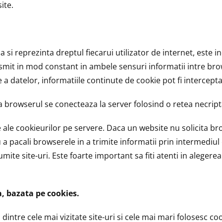
ite.
a si reprezinta dreptul fiecarui utilizator de internet, este 
ansmit in mod constant in ambele sensuri informatii intre br
a datelor, informatiile continute de cookie pot fi intercepta
a browserul se conecteaza la server folosind o retea necripta
e ale cookieurilor pe servere. Daca un website nu solicita b
u a pacali browserele in a trimite informatii prin intermediul
mite site-uri. Este foarte important sa fiti atenti in alegere
a, bazata pe cookies.
tea dintre cele mai vizitate site-uri si cele mai mari folosesc c