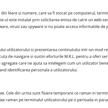
t din litere si numere, care va fi stocat pe computerul, term
kie-ul este instalat prin solicitarea emisa de catre un web-s
are, virusi sau spyware si nu poate accesa informatiile de pe
lui utilizatorului si prezentarea continutului intr-un mod rel
cuta de navigare si sustin eforturile M.R.L. pentru a oferi se
me agregate care ne ajuta sa intelegem cum un utilizator be
and identificarea personala a utilizatorului.
fixe. Cele din urma sunt fisiere temporare ce raman in termin
e fixe raman pe terminalul utilizatorului pe o perioada in pa