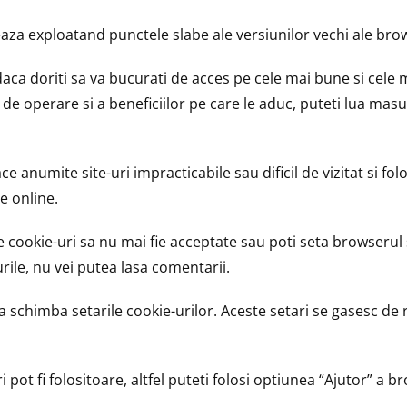
eaza exploatand punctele slabe ale versiunilor vechi ale bro
daca doriti sa va bucurati de acces pe cele mai bune si cele m
 de operare si a beneficiilor pe care le aduc, puteti lua masu
ce anumite site-uri impracticabile sau dificil de vizitat si f
e online.
 cookie-uri sa nu mai fie acceptate sau poti seta browserul 
rile, nu vei putea lasa comentarii.
schimba setarile cookie-urilor. Aceste setari se gasesc de re
 pot fi folositoare, altfel puteti folosi optiunea “Ajutor” a 