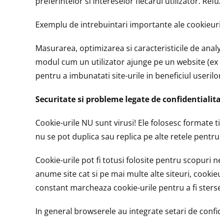
preferintelor si intereselor fiecarui utilizator. Re
Exemplu de intrebuintari importante ale cookieuril
Masurarea, optimizarea si caracteristicile de analy
modul cum un utilizator ajunge pe un website (ex pr
pentru a imbunatati site-urile in beneficiul userilo
Securitate si probleme legate de confidentialit
Cookie-urile NU sunt virusi! Ele folosesc formate ti
nu se pot duplica sau replica pe alte retele pentru 
Cookie-urile pot fi totusi folosite pentru scopuri n
anume site cat si pe mai multe alte siteuri, cooki
constant marcheaza cookie-urile pentru a fi sters
In general browserele au integrate setari de confid