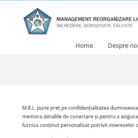
Skip
to
content
Home
Despre no
M.R.L. pune preţ pe confidenţialitatea dumneavoas
memora detaliile de conectare și pentru a asigura o 
furniza conținut personalizat potrivit intereselor 