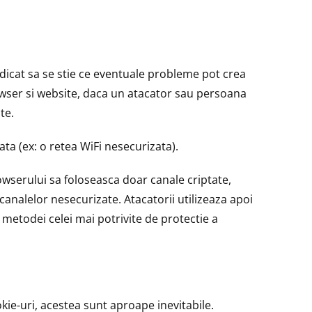
indicat sa se stie ce eventuale probleme pot crea
owser si website, daca un atacator sau persoana
te.
ta (ex: o retea WiFi nesecurizata).
rowserului sa foloseasca doar canale criptate,
 canalelor nesecurizate. Atacatorii utilizeaza apoi
a metodei celei mai potrivite de protectie a
ookie-uri, acestea sunt aproape inevitabile.