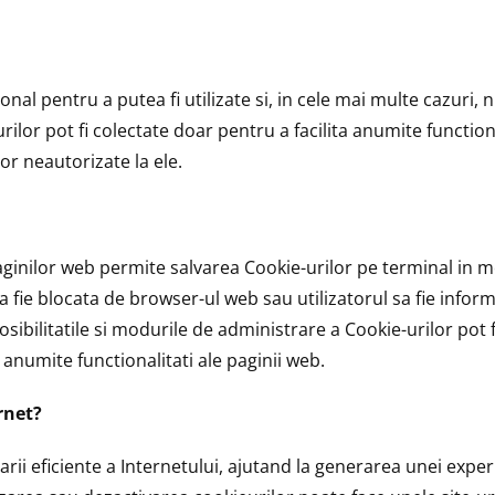
nal pentru a putea fi utilizate si, in cele mai multe cazuri, n
ilor pot fi colectate doar pentru a facilita anumite functiona
r neautorizate la ele.
aginilor web permite salvarea Cookie-urilor pe terminal in mo
a fie blocata de browser-ul web sau utilizatorul sa fie infor
sibilitatile si modurile de administrare a Cookie-urilor pot fi
 anumite functionalitati ale paginii web.
rnet?
narii eficiente a Internetului, ajutand la generarea unei exp