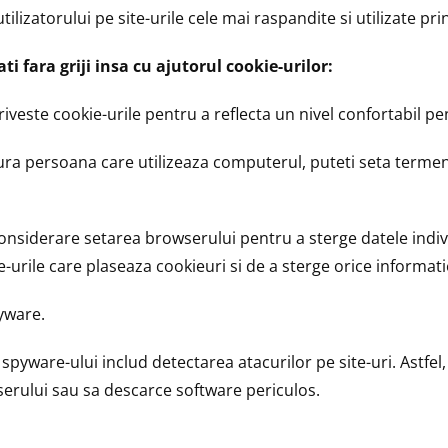
lizatorului pe site-urile cele mai raspandite si utilizate pri
ti fara griji insa cu ajutorul cookie-urilor:
iveste cookie-urile pentru a reflecta un nivel confortabil pentr
ura persoana care utilizeaza computerul, puteti seta termen
n considerare setarea browserului pentru a sterge datele indi
-urile care plaseaza cookieuri si de a sterge orice informatie
pyware.
a spyware-ului includ detectarea atacurilor pe site-uri. Astfe
serului sau sa descarce software periculos.