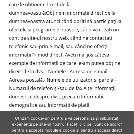
care le obţinem direct de la
dumneavoastră:Obţinem informaţii direct de la
dumneavoastră atunci când doriţi să participaţi la
ofertele şi programele noastre, când vă creaţi un
cont pe site-ul nostru web, când ne contactaţi
telefonic sau prin e-mail, sau când ne oferiţi
informaţii în mod direct. Aveţi mai jos câteva
exemple de informaţii pe care le-am putea obţine
direct de la dvs.:- Numele.- Adresa de e-mail.-
Adresa poştală.- Numele de utilizator şi parola.-
Numărul de telefon şi/sau de fax.Alte informaţii
domestice despre dvs., precum Informaţii
demografice sau Informaţii de plată.
Utilizăm cookie-uri pentru a vă personaliza și îmbunătăți
experiența pe site-ul nostru. Faceți clic pe „Sunt de acord”
pentru a accepta modulele cookie și pentru a accesa direct