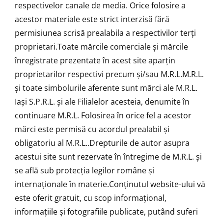
respectivelor canale de media. Orice folosire a
acestor materiale este strict interzisă fără
permisiunea scrisă prealabila a respectivilor terți
proprietari.Toate mărcile comerciale și mărcile
înregistrate prezentate în acest site aparțin
proprietarilor respectivi precum și/sau M.R.L.M.R.L.
și toate simbolurile aferente sunt mărci ale M.R.L.
Iași S.P.R.L. și ale Filialelor acesteia, denumite în
continuare M.R.L. Folosirea în orice fel a acestor
mărci este permisă cu acordul prealabil și
obligatoriu al M.R.L..Drepturile de autor asupra
acestui site sunt rezervate în întregime de M.R.L. și
se află sub protecţia legilor române și
internaționale în materie.Conținutul website-ului vă
este oferit gratuit, cu scop informațional,
informațiile și fotografiile publicate, putând suferi