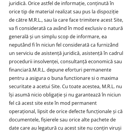
juridică. Orice astfel de informaţie, conţinută în
orice tip de material realizat sau pus la dispoziţie
de către M.R.L., sau la care face trimitere acest Site,
va fi considerată ca având în mod exclusiv o natură
generală şi un simplu scop de informare, ea
neputând fi în niciun fel considerată ca furnizând
un serviciu de asistenţă juridică, asistenţă în cadrul
procedurii insolvenţei, consultanţă economică sau
financiară.M.R.L. depune eforturi permanente
pentru a asigura o buna functionare si o maxima
securitate a acetui Site. Cu toate acestea, M.R.L. nu
își asumă nicio obligație și nu garantează în niciun
fel că acest site este în mod permanent
operațional, lipsit de orice defecte funcționale și că
documentele, fișierele sau orice alte pachete de
date care au legatură cu acest site nu conțin viruși