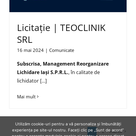
Licitație | TEOCLINIK
SRL
16 mai 2024
|
Comunicate
Subscrisa,
Management Reorganizare
Lichidare Iaşi S.P.R.L.
, în calitate de
lichidator […]
Mai mult
Utilizăm cookie-uri pentru a vă personaliza și îmbunătăți
experiența pe site-ul nostru. Faceți clic pe „Sunt de acord”
1
2
Inainte