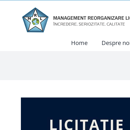
Skip
to
content
Home
Despre no
View
Larger
Image