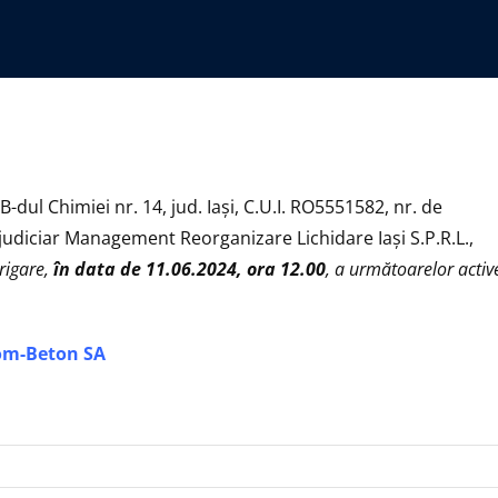
 B-dul Chimiei nr. 14, jud. Iaşi, C.U.I. RO5551582, nr. de
r judiciar Management Reorganizare Lichidare Iaşi S.P.R.L.,
trigare,
în data de 11.06.2024, ora 12.00
, a următoarelor activ
Com-Beton SA