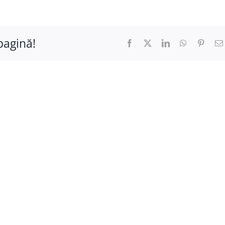
pagină!
Facebook
X
LinkedIn
WhatsApp
Pinter