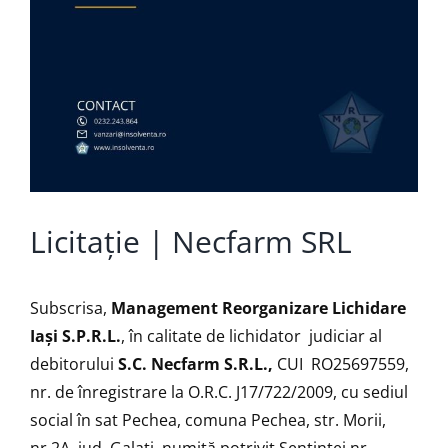
Licitație | Necfarm SRL
Subscrisa,
Management Reorganizare Lichidare
Iaşi S.P.R.L.
, în calitate de lichidator judiciar al
debitorului
S.C. Necfarm S.R.L.,
CUI RO25697559,
nr. de înregistrare la O.R.C. J17/722/2009, cu sediul
social în sat Pechea, comuna Pechea, str. Morii,
nr.2A, jud. Galați, numită potrivit Sentinței nr.