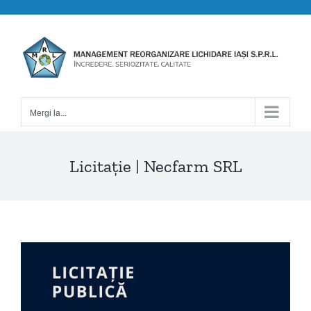
Skip
to
content
Mergi la...
Licitație | Necfarm SRL
View
Larger
Image