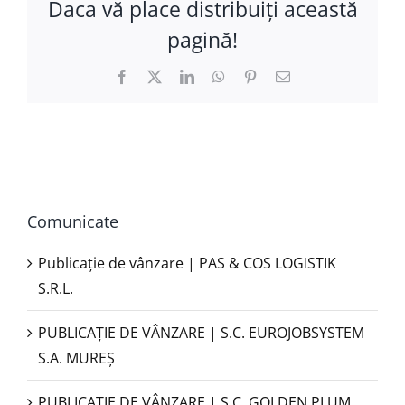
Daca vă place distribuiţi această
pagină!
Facebook
X
LinkedIn
WhatsApp
Pinterest
E-
mail:
Comunicate
Publicație de vânzare | PAS & COS LOGISTIK
S.R.L.
PUBLICAŢIE DE VÂNZARE | S.C. EUROJOBSYSTEM
S.A. MUREȘ
PUBLICAȚIE DE VÂNZARE | S.C. GOLDEN PLUM