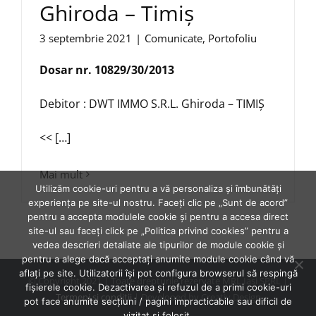
Ghiroda – Timiș
3 septembrie 2021
|
Comunicate
,
Portofoliu
Dosar nr. 10829/30/2013
Debitor : DWT IMMO S.R.L. Ghiroda – TIMIȘ
<< […]
Mai mult
Utilizăm cookie-uri pentru a vă personaliza și îmbunătăți
experiența pe site-ul nostru. Faceți clic pe „Sunt de acord”
pentru a accepta modulele cookie și pentru a accesa direct
site-ul sau faceți click pe „Politica privind cookies” pentru a
vedea descrieri detaliate ale tipurilor de module cookie și
pentru a alege dacă acceptați anumite module cookie când vă
aflați pe site. Utilizatorii își pot configura browserul să respingă
© Copyright 2021 | Toate drepturile rezervate MRL Iasi SPRL |
fișierele cookie. Dezactivarea și refuzul de a primi cookie-uri
Termeni şi condiţii
| Developed by Creativ Design
pot face anumite secțiuni / pagini impracticabile sau dificil de
vizitat și folosit.