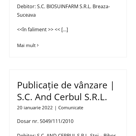
Debitor: S.C. BIOSUINFARM S.R.L. Breaza-
Suceava
<<în faliment >> << […]
Mai mult
Publicație de vânzare |
S.C. And Cerbul S.R.L.
20 ianuarie 2022
|
Comunicate
Dosar nr. 5049/111/2010
Debitor: S.C. AND CERBUL S.R.L. Stei – Bihor