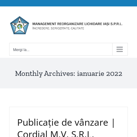
Skip
to
content
Mergi la...
Monthly Archives:
ianuarie 2022
Publicație de vânzare |
Cordial M.V. S.R.L.