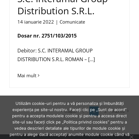
Distribution S.R.L.
14 ianuarie 2022
|
Comunicate
Dosar nr. 2751/103/2015
Debitor: S.C. INTERAMAL GROUP
DISTRIBUTION S.R.L. ROMAN – […]
Mai mult
Utilizăm cookie-uri pentru a vă personaliza și îmbunătăți
experiența pe site-ul nostru. Faceți clic pe „Sunt de acord”
Inapoi
1
2
3
Inainte
pentru a accepta modulele cookie și pentru a accesa direct
site-ul sau faceți click pe „Politica privind cookies” pentru a
vedea descrieri detaliate ale tipurilor de module cookie și
pentru a alege dacă acceptați anumite module cookie când vă