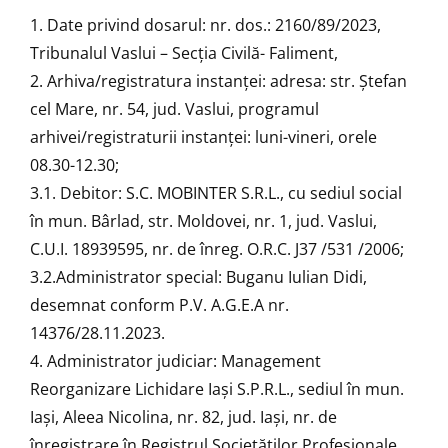
1. Date privind dosarul: nr. dos.: 2160/89/2023,
Tribunalul Vaslui – Secţia Civilă- Faliment,
2. Arhiva/registratura instanţei: adresa: str. Ștefan
cel Mare, nr. 54, jud. Vaslui, programul
arhivei/registraturii instanţei: luni-vineri, orele
08.30-12.30;
3.1. Debitor: S.C. MOBINTER S.R.L., cu sediul social
în mun. Bârlad, str. Moldovei, nr. 1, jud. Vaslui,
C.U.I. 18939595, nr. de înreg. O.R.C. J37 /531 /2006;
3.2.Administrator special: Buganu Iulian Didi,
desemnat conform P.V. A.G.E.A nr.
14376/28.11.2023.
4. Administrator judiciar: Management
Reorganizare Lichidare Iaşi S.P.R.L., sediul în mun.
Iaşi, Aleea Nicolina, nr. 82, jud. Iaşi, nr. de
înregistrare în Registrul Societăţilor Profesionale