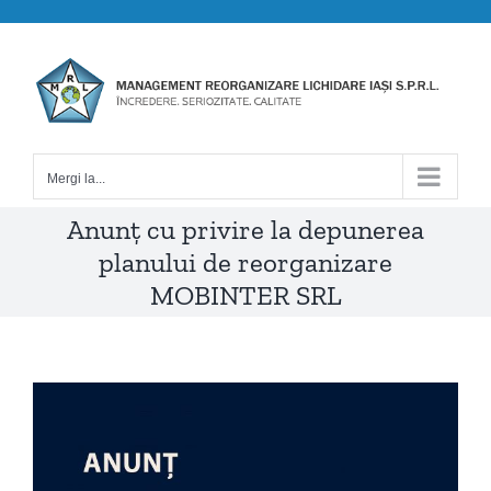
Skip
to
content
Mergi la...
Anunț cu privire la depunerea
planului de reorganizare
MOBINTER SRL
View
Larger
Image