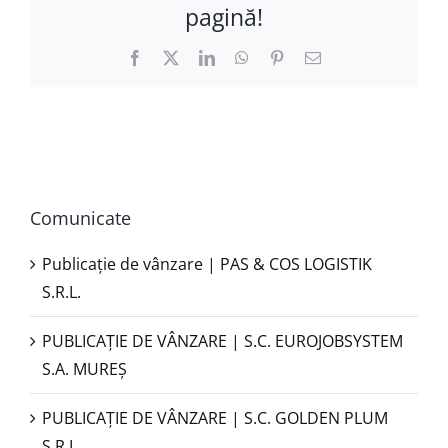
pagină!
Facebook
X
LinkedIn
WhatsApp
Pinterest
E-
mail:
Comunicate
Publicație de vânzare | PAS & COS LOGISTIK
S.R.L.
PUBLICAŢIE DE VÂNZARE | S.C. EUROJOBSYSTEM
S.A. MUREȘ
PUBLICAȚIE DE VÂNZARE | S.C. GOLDEN PLUM
S.R.L.,