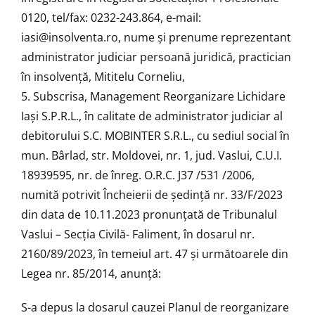
0120, tel/fax: 0232-243.864, e-mail:
iasi@insolventa.ro, nume şi prenume reprezentant
administrator judiciar persoană juridică, practician
în insolvenţă, Mititelu Corneliu,
5. Subscrisa, Management Reorganizare Lichidare
Iaşi S.P.R.L., în calitate de administrator judiciar al
debitorului S.C. MOBINTER S.R.L., cu sediul social în
mun. Bârlad, str. Moldovei, nr. 1, jud. Vaslui, C.U.I.
18939595, nr. de înreg. O.R.C. J37 /531 /2006,
numită potrivit Încheierii de ședință nr. 33/F/2023
din data de 10.11.2023 pronunţată de Tribunalul
Vaslui – Secţia Civilă- Faliment, în dosarul nr.
2160/89/2023, în temeiul art. 47 și următoarele din
Legea nr. 85/2014, anunță:
S-a depus la dosarul cauzei Planul de reorganizare