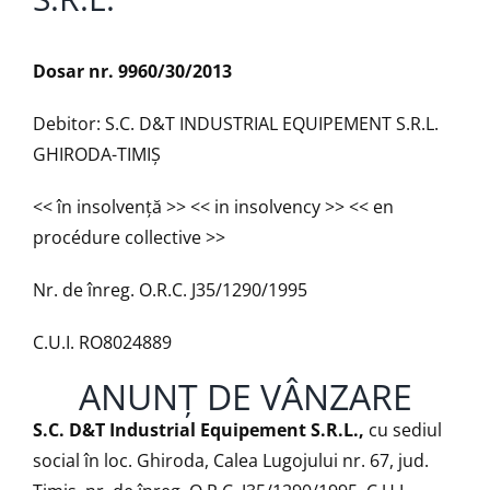
D
osar nr. 9960/30/2013
Debitor: S.C. D&T INDUSTRIAL EQUIPEMENT S.R.L.
GHIRODA-TIMIŞ
<< în insolvenţă >> << in insolvency >> << en
procédure collective >>
Nr. de înreg. O.R.C. J35/1290/1995
C.U.I. RO8024889
ANUNŢ DE VÂNZARE
S.C.
D&T Industrial Equipement S.R.L.,
cu sediul
social în loc. Ghiroda, Calea Lugojului nr. 67, jud.