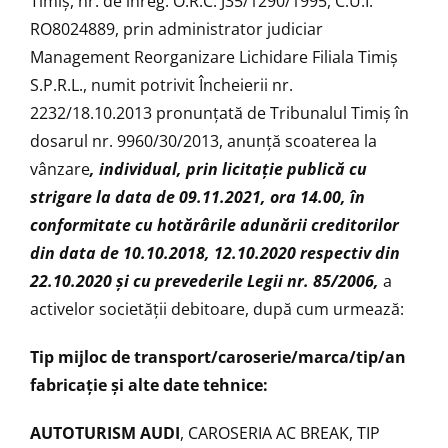
Timiş, nr. de înreg. O.R.C. J35/1290/1995, C.U.I.
RO8024889, prin administrator judiciar
Management Reorganizare Lichidare Filiala Timiș
S.P.R.L., numit potrivit Încheierii nr.
2232/18.10.2013 pronunțată de Tribunalul Timiș în
dosarul nr. 9960/30/2013, anunţă scoaterea la
vânzare
, individual,
prin licitaţie publică cu
strigare la data de 09.11.2021, ora 14.00, în
conformitate cu hotărârile adunării creditorilor
din data de 10.10.2018, 12.10.2020 respectiv din
22.10.2020 şi cu prevederile Legii nr. 85/2006,
a
activelor societăţii debitoare, după cum urmează:
Tip mijloc de transport/caroserie/marca/tip/an
fabricație și alte date tehnice:
AUTOTURISM AUDI
, CAROSERIA AC BREAK, TIP