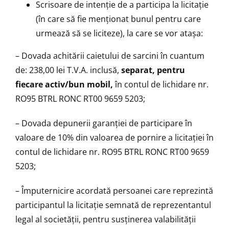
Scrisoare de intenţie de a participa la licitaţie
(în care să fie menţionat bunul pentru care
urmează să se liciteze), la care se vor ataşa:
– Dovada achitării caietului de sarcini în cuantum
de: 238,00 lei T.V.A. inclusă,
separat,
pentru
fiecare activ/bun mobil,
în contul de lichidare nr.
RO95 BTRL RONC RT00 9659 5203;
– Dovada depunerii garanţiei de participare în
valoare de 10% din valoarea de pornire a licitaţiei în
contul de lichidare nr. RO95 BTRL RONC RT00 9659
5203;
– Împuternicire acordată persoanei care reprezintă
participantul la licitaţie semnată de reprezentantul
legal al societăţii, pentru susţinerea valabilităţii