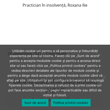
Practician în insolvență, Roxana Ilie
Utilizăm cookie-uri pentru a vă personaliza și îmbunătăți
28 septembrie 2021
|
Comunicate
experiența pe site-ul nostru. Faceți clic pe „Sunt de acord”
pentru a accepta modulele cookie și pentru a accesa direct
site-ul sau faceți click pe „Politica privind cookies” pentru a
vedea descrieri detaliate ale tipurilor de module cookie și
pentru a alege dacă acceptați anumite module cookie când vă
Daca vă place distribuiţi această
aflați pe site. Utilizatorii își pot configura browserul să respingă
fișierele cookie. Dezactivarea și refuzul de a primi cookie-uri
pagină!
pot face anumite secțiuni / pagini impracticabile sau dificil de
vizitat și folosit.
Facebook
X
LinkedIn
WhatsApp
Pinterest
E-
Sunt de acord
Politica privind cookies
mail: