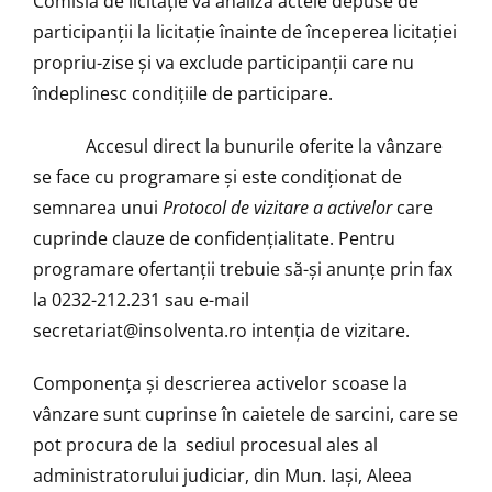
Comisia de licitaţie va analiza actele depuse de
participanţii la licitaţie înainte de începerea licitaţiei
propriu-zise şi va exclude participanţii care nu
îndeplinesc condiţiile de participare.
Accesul direct la bunurile oferite la vânzare
se face cu programare şi este condiţionat de
semnarea unui
Protocol de vizitare a activelor
care
cuprinde clauze de confidenţialitate. Pentru
programare ofertanţii trebuie să-şi anunţe prin fax
la 0232-212.231 sau e-mail
secretariat@insolventa.ro
intenţia de vizitare.
Componenţa şi descrierea activelor scoase la
vânzare sunt cuprinse în caietele de sarcini, care se
pot procura de la sediul procesual ales al
administratorului judiciar, din Mun. Iași, Aleea