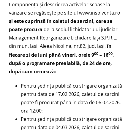
Componenţa şi descrierea activelor scoase la
vânzare se regăsește pe site-ul
www.insolventa.ro
și este cuprinsă în caietul de sarcini, care se
poate procura
de la sediul lichidatorului judiciar
Management Reorganizare Lichidare Iaşi S.P.R.L.
din mun. Iași, Aleea Nicolina, nr.82, jud. Iași,
în
00
00
fiecare zi de luni până vineri, orele 9
– 16
,
după o programare prealabilă, de 24 de ore,
după cum urmează:
Pentru ședința publică cu strigare organizată
pentru data de 17.02.2026, caietul de sarcini
poate fi procurat până în data de 06.02.2026,
ora 12:00;
Pentru ședința publică cu strigare organizată
pentru data de 04.03.2026, caietul de sarcini