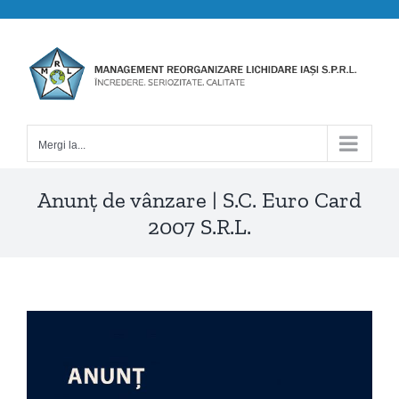
Skip
to
content
Mergi la...
Anunț de vânzare | S.C. Euro Card
2007 S.R.L.
View
Larger
Image