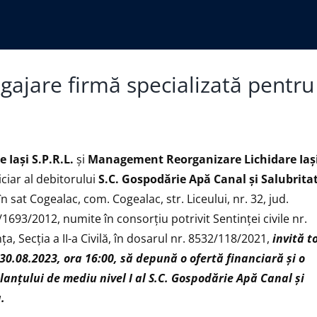
gajare firmă specializată pentru
Iaşi S.P.R.L.
și
Management Reorganizare Lichidare Iaş
diciar al debitorului
S.C. Gospodărie Apă Canal și Salubrita
 în sat Cogealac, com. Cogealac, str. Liceului, nr. 32, jud.
/1693/2012, numite în consorțiu potrivit Sentinței civile nr.
, Secţia a II-a Civilă, în dosarul nr. 8532/118/2021,
invită to
30.08.2023, ora 16:00, să depună o ofertă financiară și o
lanţului de mediu nivel I al
S.C.
Gospodărie Apă Canal și
.