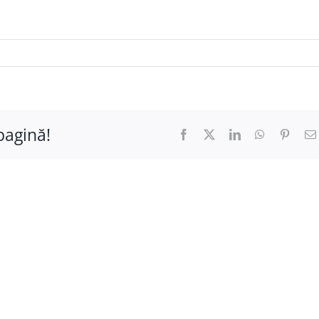
pagină!
Facebook
X
LinkedIn
WhatsApp
Pinter