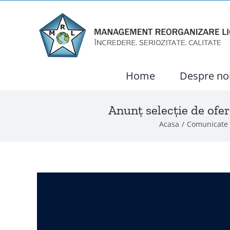
Skip
to
content
Home
Despre no
Anunț selecție de ofe
Acasa
Comunicate
View
Larger
Image