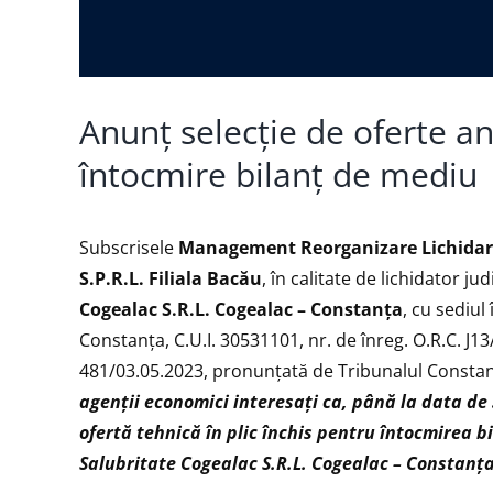
Anunț selecție de oferte an
întocmire bilanț de mediu
Subscrisele
Management Reorganizare Lichidare 
S.P.R.L. Filiala Bacău
, în calitate de lichidator ju
Cogealac S.R.L. Cogealac – Constanța
, cu sediul
Constanța, C.U.I. 30531101, nr. de înreg. O.R.C. J13
481/03.05.2023, pronunţată de Tribunalul Constanța
agenții economici interesați ca, până la data de 
ofertă tehnică în plic închis pentru
întocmirea bi
Salubritate Cogealac S.R.L. Cogealac – Constanța