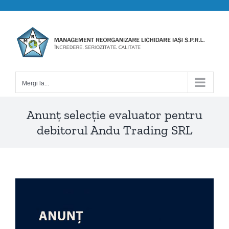
Skip
to
content
Mergi la...
Anunț selecție evaluator pentru
debitorul Andu Trading SRL
View
Larger
Image