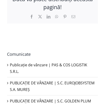
pagină!
Facebook
X
LinkedIn
WhatsApp
Pinterest
E-
mail:
Comunicate
Publicație de vânzare | PAS & COS LOGISTIK
S.R.L.
PUBLICAŢIE DE VÂNZARE | S.C. EUROJOBSYSTEM
S.A. MUREȘ
PUBLICAȚIE DE VÂNZARE | S.C. GOLDEN PLUM