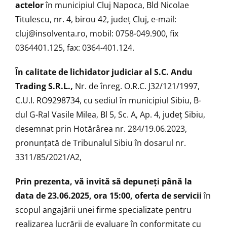
actelor
în municipiul Cluj Napoca, Bld Nicolae
Titulescu, nr. 4, birou 42, județ Cluj, e-mail:
cluj@insolventa.ro, mobil: 0758-049.900, fix
0364401.125, fax: 0364-401.124.
În calitate de lichidator judiciar al S.C. Andu
Trading S.R.L.,
Nr. de înreg. O.R.C. J32/121/1997,
C.U.I. RO9298734, cu sediul în municipiul Sibiu, B-
dul G-Ral Vasile Milea, Bl 5, Sc. A, Ap. 4, județ Sibiu,
desemnat prin Hotărârea nr. 284/19.06.2023,
pronunțată de Tribunalul Sibiu în dosarul nr.
3311/85/2021/A2,
Prin prezenta, vă invită să depuneţi până la
data de 23.06.2025, ora 15:00, oferta de servicii
în
scopul angajării unei firme specializate pentru
realizarea lucrării de evaluare în conformitate cu