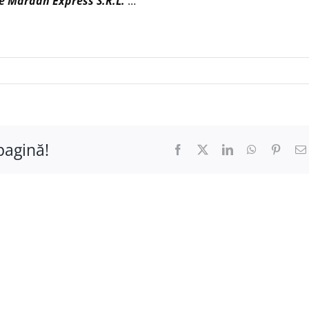
re
Mardan Express S.R.L.
…
pagină!
Facebook
X
LinkedIn
WhatsApp
Pinter