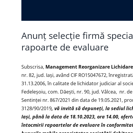
Anunț selecție firmă specia
rapoarte de evaluare
Subscrisa,
Management Reorganizare Lichidare I
nr. 82, jud. Iași, având CIF RO15047672, înregistrat
31.13.2006, în calitate de lichidator judiciar al soci
Fedeleșoiu, com. Dăești, nr. 90, jud. Vâlcea, nr. d
Sentinței nr. 867/2021 din data de 19.05.2021, pr
3128/90/2019
,
vă invită să depuneţi, la sediul lic
Iași, până la data de 18.10.2023, ora 14.00, ofer
întocmirii rapoartelor de evaluare în conformita