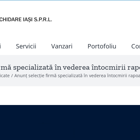
i
Servicii
Vanzari
Portofoliu
Co
rmă specializată în vederea întocmirii ra
cate
Anunț selecție firmă specializată în vederea întocmirii rapo