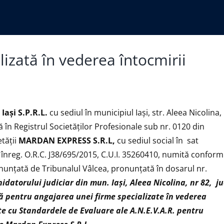
lizată în vederea întocmirii
aşi S.P.R.L.
cu sediul în municipiul Iași, str. Aleea Nicolina,
ă în Registrul Societăților Profesionale sub nr. 0120 din
etății
MARDAN EXPRESS S.R.L,
cu sediul social în sat
e înreg. O.R.C. J38/695/2015, C.U.I. 35260410, numită conform
onunţată de Tribunalul Vâlcea, pronunțată în dosarul nr.
hidatorului judiciar din mun. Iași, Aleea Nicolina, nr 82, ju
tă pentru angajarea unei firme specializate în vederea
te cu Standardele de Evaluare ale A.N.E.V.A.R. pentru