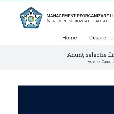
Skip
to
content
Home
Despre no
Anunț selecție fi
Acasa
Comuni
View
Larger
Image