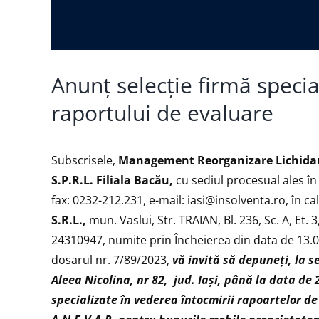
Anunț selecție firmă specia
raportului de evaluare
Subscrisele,
Management Reorganizare Lichidare
S.P.R.L. Filiala Bacău,
cu sediul procesual ales în m
fax: 0232-212.231, e-mail:
iasi@insolventa.ro
, în c
S.R.L.,
mun. Vaslui, Str. TRAIAN, Bl. 236, Sc. A, Et. 3
24310947, numite prin Încheierea din data de 13.06
dosarul nr. 7/89/2023,
vă invită să depuneţi, la s
Aleea Nicolina, nr 82, jud. Iași, până la data de
specializate în vederea întocmirii rapoartelor d