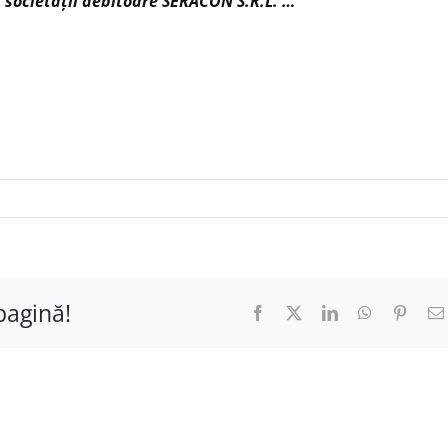
 societății debitoare
SERACON S.R.L. …
pagină!
Facebook
X
LinkedIn
WhatsApp
Pinter