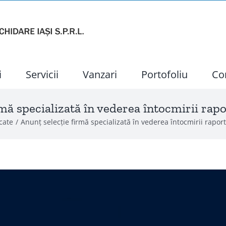
i
Servicii
Vanzari
Portofoliu
Co
mă specializată în vederea întocmirii rap
cate
Anunț selecție firmă specializată în vederea întocmirii rapor