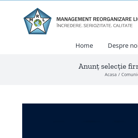
Skip
to
content
Home
Despre no
Anunț selecție fir
Acasa
Comuni
View
Larger
Image