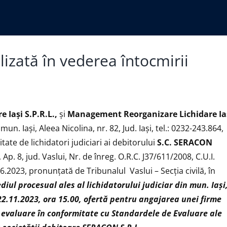
lizată în vederea întocmirii
 Iaşi S.P.R.L.,
și
Management Reorganizare Lichidare Ia
un. Iași, Aleea Nicolina, nr. 82, Jud. Iași, tel.: 0232-243.864,
alitate de lichidatori judiciari ai debitorului
S.C.
SERACON
, Ap. 8, jud. Vaslui, Nr. de înreg. O.R.C. J37/611/2008, C.U.I.
.2023, pronunţată de Tribunalul Vaslui – Secţia civilă, în
ediul procesual ales al lichidatorului judiciar din mun. Iași
 22.11.2023, ora 15.00, ofertă pentru angajarea unei firme
e evaluare în conformitate cu Standardele de Evaluare ale