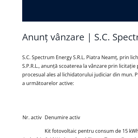
Anunț vânzare | S.C. Spect
S.C. Spectrum Energy S.R.L. Piatra Neamţ, prin li
S.P.R.L., anunţă scoaterea la vânzare prin licitație
procesual ales al lichidatorului judiciar din mun. P
a următoarelor active:
Nr. activ
Denumire activ
Kit fotovoltaic pentru consum de 15 kWh