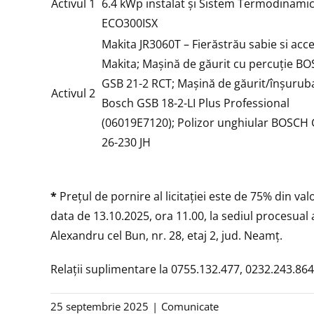
Activul 1
6.4 kWp instalat și Sistem Termodinami
ECO300ISX
Makita JR3060T – Fierăstrău sabie si acce
Makita; Mașină de găurit cu percuție B
GSB 21-2 RCT; Mașină de găurit/înșuruba
Activul 2
Bosch GSB 18-2-LI Plus Professional
(06019E7120); Polizor unghiular BOSCH
26-230 JH
*
Preţul de pornire al licitaţiei este de 75% din va
data de 13.10.2025, ora 11.00, la sediul procesual a
Alexandru cel Bun, nr. 28, etaj 2, jud. Neamţ.
Relaţii suplimentare la 0755.132.477, 0232.243.86
25 septembrie 2025
|
Comunicate