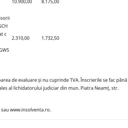
c
10.900,00
8.175,00
sorii
OSCH
t c
2.310,00
1.732,50
 GWS
loarea de evaluare şi nu cuprinde TVA. Înscrierile se fac până 
les al lichidatorului judiciar din mun. Piatra Neamţ, str.
4 sau www.insolventa.ro.