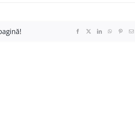
pagină!
Facebook
X
LinkedIn
WhatsApp
Pinter