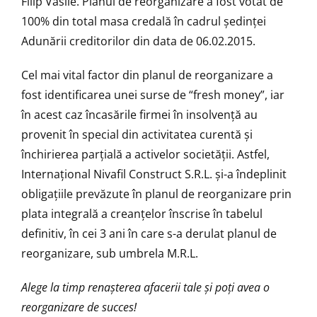
Filip Vasile. Planul de reorganizare a fost votat de
100% din total masa credală în cadrul ședinței
Adunării creditorilor din data de 06.02.2015.
Cel mai vital factor din planul de reorganizare a
fost identificarea unei surse de “fresh money”, iar
în acest caz încasările firmei în insolvenţă au
provenit în special din activitatea curentă și
închirierea parțială a activelor societății. Astfel,
Internațional Nivafil Construct S.R.L. și-a îndeplinit
obligațiile prevăzute în planul de reorganizare prin
plata integrală a creanțelor înscrise în tabelul
definitiv, în cei 3 ani în care s-a derulat planul de
reorganizare, sub umbrela M.R.L.
Alege la timp renașterea afacerii tale și poți avea o
reorganizare de succes!