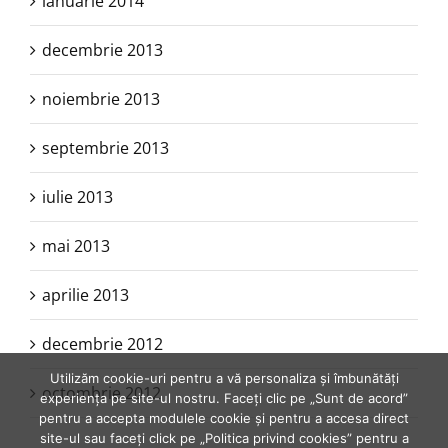
ianuarie 2014
decembrie 2013
noiembrie 2013
septembrie 2013
iulie 2013
mai 2013
aprilie 2013
decembrie 2012
Utilizăm cookie-uri pentru a vă personaliza și îmbunătăți
octombrie 2012
experiența pe site-ul nostru. Faceți clic pe „Sunt de acord”
pentru a accepta modulele cookie și pentru a accesa direct
site-ul sau faceți click pe „Politica privind cookies” pentru a