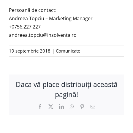
Persoană de contact:
Andreea Topciu – Marketing Manager
+0756.227.227
andreea.topciu@insolventa.ro
19 septembrie 2018
|
Comunicate
Daca vă place distribuiţi această
pagină!
Facebook
X
LinkedIn
WhatsApp
Pinterest
E-
mail: