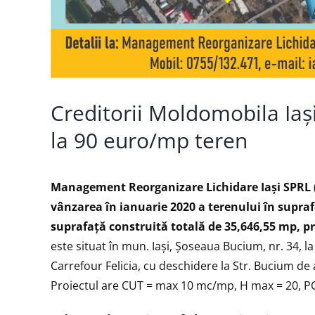
Creditorii Moldomobila Iaș
la 90 euro/mp teren
Management Reorganizare Lichidare Iași SPRL 
vânzarea în ianuarie 2020 a terenului în supraf
suprafață construită totală de 35,646,55 mp, p
este situat în mun. Iaşi, Şoseaua Bucium, nr. 34, l
Carrefour Felicia, cu deschidere la Str. Bucium de 
Proiectul are CUT = max 10 mc/mp, H max = 20, P