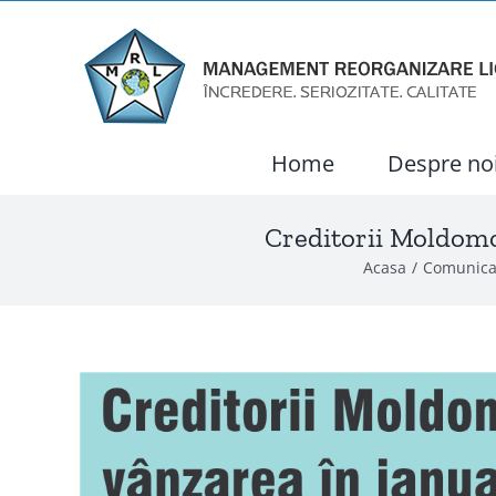
Skip
to
content
Home
Despre no
Creditorii Moldomob
Acasa
Comunica
View
Larger
Image