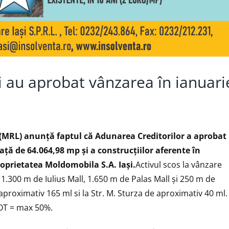
i au aprobat vânzarea în ianuari
(MRL) anunță faptul că Adunarea Creditorilor a aprobat
ață de 64.064,98 mp și a construcțiilor aferente în
roprietatea Moldomobila S.A. Iaşi.
Activul scos la vânzare
a 1.300 m de Iulius Mall, 1.650 m de Palas Mall și 250 m de
aproximativ 165 ml si la Str. M. Sturza de aproximativ 40 ml.
OT = max 50%.