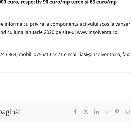
000 euro, respectiv 90 euro/mp teren și 63 euro/mp
se informa cu privire la componența activului scos la vanzar
ând cu luna ianuarie 2020 pe site-ul
www.insolventa.ro
,
-243.864, mobil: 0755/132.471 e-mail:
iasi@insolventa.ro
, fax:
pagină!
Facebook
X
LinkedIn
WhatsApp
Pinter