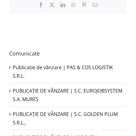
Facebook
X
LinkedIn
WhatsApp
Pinterest
E-
mail:
Comunicate
Publicație de vânzare | PAS & COS LOGISTIK
S.R.L.
PUBLICAŢIE DE VÂNZARE | S.C. EUROJOBSYSTEM
S.A. MUREȘ
PUBLICAȚIE DE VÂNZARE | S.C. GOLDEN PLUM
S.R.L.,