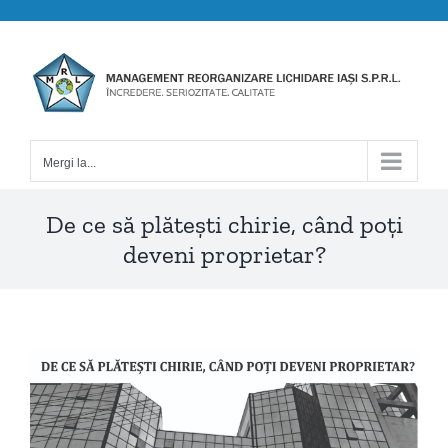
Skip
to
content
Mergi la...
De ce să plătești chirie, când poți
deveni proprietar?
View
Larger
Image