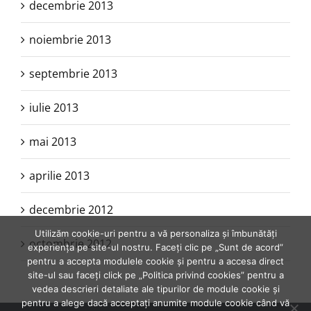
decembrie 2013
noiembrie 2013
septembrie 2013
iulie 2013
mai 2013
aprilie 2013
decembrie 2012
Utilizăm cookie-uri pentru a vă personaliza și îmbunătăți
octombrie 2012
experiența pe site-ul nostru. Faceți clic pe „Sunt de acord”
pentru a accepta modulele cookie și pentru a accesa direct
site-ul sau faceți click pe „Politica privind cookies” pentru a
vedea descrieri detaliate ale tipurilor de module cookie și
pentru a alege dacă acceptați anumite module cookie când vă