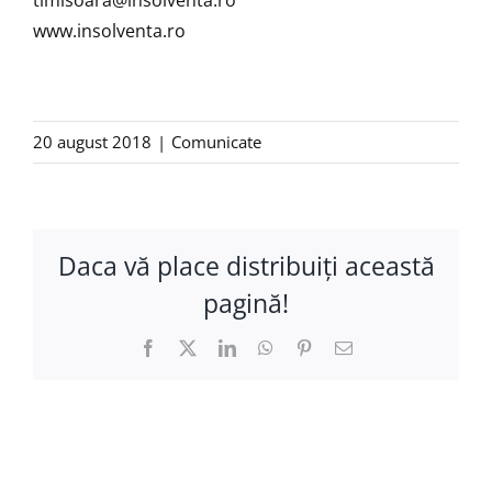
www.insolventa.ro
20 august 2018
|
Comunicate
Daca vă place distribuiţi această
pagină!
Facebook
X
LinkedIn
WhatsApp
Pinterest
E-
mail: