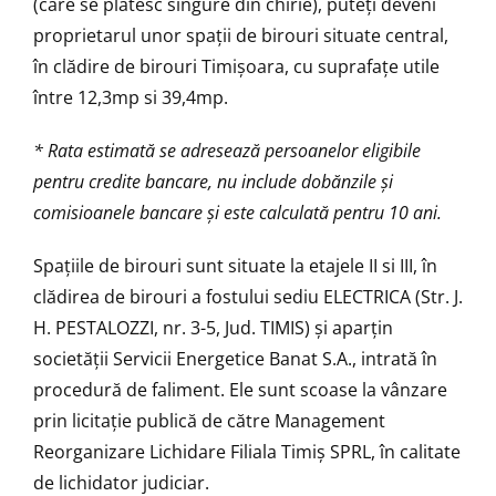
(care se plătesc singure din chirie), puteți deveni
proprietarul unor spații de birouri situate central,
în clădire de birouri Timișoara, cu suprafațe utile
între 12,3mp si 39,4mp.
* Rata estimată se adresează persoanelor eligibile
pentru credite bancare, nu include dobănzile și
comisioanele bancare și este calculată pentru 10 ani.
Spațiile de birouri sunt situate la etajele II si III, în
clădirea de birouri a fostului sediu ELECTRICA (Str. J.
H. PESTALOZZI, nr. 3-5, Jud. TIMIS) și aparțin
societății Servicii Energetice Banat S.A., intrată în
procedură de faliment. Ele sunt scoase la vânzare
prin licitație publică de către Management
Reorganizare Lichidare Filiala Timiș SPRL, în calitate
de lichidator judiciar.