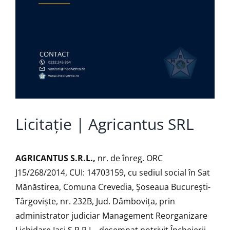
Licitație | Agricantus SRL
AGRICANTUS S.R.L.,
nr. de înreg. ORC
J15/268/2014, CUI: 14703159, cu sediul social în Sat
Mănăstirea, Comuna Crevedia, Șoseaua București-
Târgoviște, nr. 232B, Jud. Dâmbovița, prin
administrator judiciar Management Reorganizare
Lichidare Iaşi S.P.R.L., desemnat potrivit Încheierii