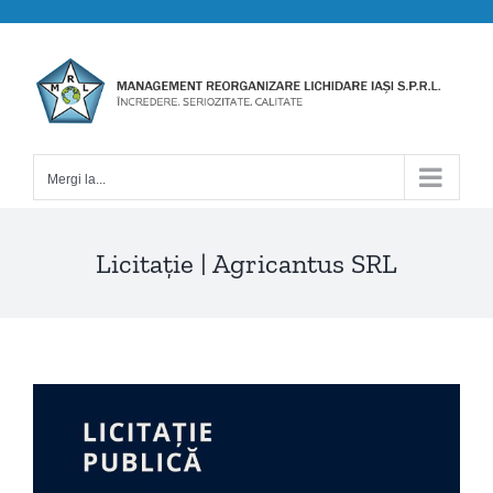
Skip
to
content
Mergi la...
Licitație | Agricantus SRL
View
Larger
Image