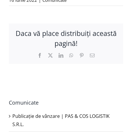
Daca vă place distribuiţi această
pagină!
Facebook
X
LinkedIn
WhatsApp
Pinterest
E-
mail:
Comunicate
Publicație de vânzare | PAS & COS LOGISTIK
S.R.L.