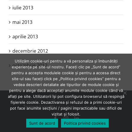
iulie 2013
mai 2013
aprilie 2013
decembrie 2012
Utilizăm cookie-uri pentru a vă personaliza și îmbunătăți
octombrie 2012
experiența pe site-ul nostru. Faceți clic pe „Sunt de acord”
pentru a accepta modulele cookie și pentru a accesa direct
site-ul sau faceți click pe „Politica privind cookies” pentru a
vedea descrieri detaliate ale tipurilor de module cookie și
pentru a alege dacă acceptați anumite module cookie când vă
aflați pe site. Utilizatorii își pot configura browserul să respingă
© Copyright 2021 | Toate drepturile rezervate MRL Iasi SPRL |
fișierele cookie. Dezactivarea și refuzul de a primi cookie-uri
Termeni şi condiţii
| Developed by Creativ Design
pot face anumite secțiuni / pagini impracticabile sau dificil de
vizitat și folosit.
Facebook
Instagram
LinkedIn
Sunt de acord
Politica privind cookies