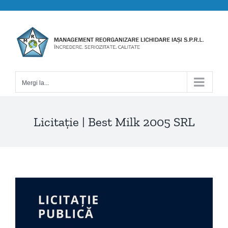
Skip
to
content
Mergi la...
Licitație | Best Milk 2005 SRL
View
Larger
Image