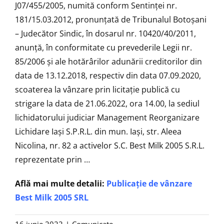
J07/455/2005, numită conform Sentinței nr.
181/15.03.2012, pronunţată de Tribunalul Botoșani
– Judecător Sindic, în dosarul nr. 10420/40/2011,
anunţă, în conformitate cu prevederile Legii nr.
85/2006 şi ale hotărârilor adunării creditorilor din
data de 13.12.2018, respectiv din data 07.09.2020,
scoaterea la vânzare prin licitaţie publică cu
strigare la data de 21.06.2022, ora 14.00, la sediul
lichidatorului judiciar Management Reorganizare
Lichidare Iași S.P.R.L. din mun. Iași, str. Aleea
Nicolina, nr. 82 a activelor S.C. Best Milk 2005 S.R.L.
reprezentate prin …
Află mai multe detalii:
Publicație de vânzare
Best Milk 2005 SRL
16 iunie 2022
|
Comunicate