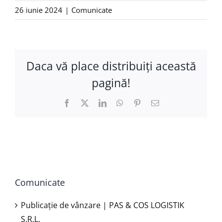
26 iunie 2024
|
Comunicate
Daca vă place distribuiţi această
pagină!
Facebook
X
LinkedIn
WhatsApp
Pinterest
E-
mail:
Comunicate
Publicație de vânzare | PAS & COS LOGISTIK
S.R.L.