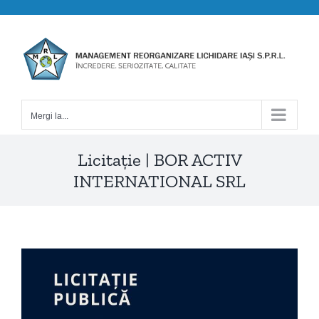
Skip
to
content
Mergi la...
Licitație | BOR ACTIV
INTERNATIONAL SRL
View
Larger
Image