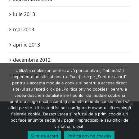
iulie 2013
mai 2013
aprilie 2013
decembrie 2012
Utilizăm cookie-uri pentru a vă personaliza și îmbunătăți
octombrie 2012
experiența pe site-ul nostru. Faceți clic pe „Sunt de acord”
pentru a accepta modulele cookie și pentru a accesa direct
site-ul sau faceți click pe „Politica privind cookies” pentru a
vedea descrieri detaliate ale tipurilor de module cookie și
pentru a alege dacă acceptați anumite module cookie când vă
aflați pe site. Utilizatorii își pot configura browserul să respingă
© Copyright 2021 | Toate drepturile rezervate MRL Iasi SPRL |
fișierele cookie. Dezactivarea și refuzul de a primi cookie-uri
Termeni şi condiţii
| Developed by Creativ Design
pot face anumite secțiuni / pagini impracticabile sau dificil de
vizitat și folosit.
Facebook
Instagram
LinkedIn
Sunt de acord
Politica privind cookies