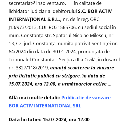
secretariat@insolventa.ro
, în calitate de
lichidator judiciar al debitorului
S.C. BOR ACTIV
INTERNAȚIONAL S.R.L.,
nr. de înreg. ORC:
J13/973/2013, CUI: RO31565706, cu sediul social în
mun. Constanța str. Spătarul Nicolae Milescu, nr.
13, C2, jud. Constanța, numită potrivit Sentinței nr.
64/2024 din data de 30.01.2024, pronunţată de
Tribunalul Constanța – Secția a II-a Civilă, în dosarul
nr. 3327/118/2019,
anunţă scoaterea la vânzare
prin licitaţie publică cu strigare, în data de
15.07.2024, ora 12.00, a următoarelor active
…
Află mai multe detalii:
Publicatie de vanzare
BOR ACTIV INTERNATIONAL SRL
Data licitatiei: 15.07.2024, ora 12.00