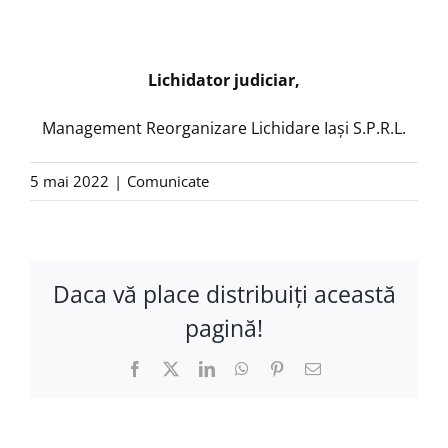
Lichidator judiciar,
Management Reorganizare Lichidare Iaşi S.P.R.L.
5 mai 2022
|
Comunicate
Daca vă place distribuiţi această
pagină!
Facebook
X
LinkedIn
WhatsApp
Pinterest
E-
mail: