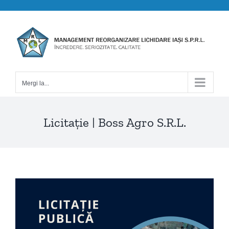
Skip
to
content
Mergi la...
Licitație | Boss Agro S.R.L.
View
Larger
Image