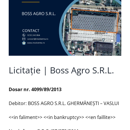
Licitație | Boss Agro S.R.L.
Dosar nr. 4099/89/2013
Debitor: BOSS AGRO S.R.L. GHERMĂNEŞTI – VASLUI
<<in faliment>> <<in bankruptcy>> <<en faillite>>