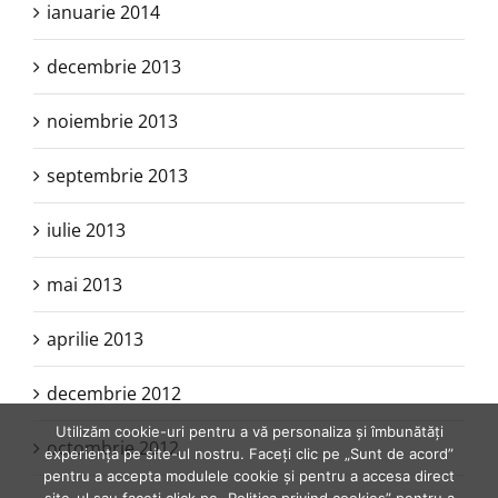
ianuarie 2014
decembrie 2013
noiembrie 2013
septembrie 2013
iulie 2013
mai 2013
aprilie 2013
decembrie 2012
Utilizăm cookie-uri pentru a vă personaliza și îmbunătăți
octombrie 2012
experiența pe site-ul nostru. Faceți clic pe „Sunt de acord”
pentru a accepta modulele cookie și pentru a accesa direct