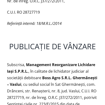
Nr. de înreg. O.R.C. J37/272/2011,
C.U.I. RO 28727719
Referință internă: 18/M.R.L./2014
PUBLICAȚIE DE VÂNZARE
Subscrisa,
Management Reorganizare Lichidare
Iaşi S.P.R.L.
, în calitate de lichidator judiciar al
societății debitoare
Boss Agro S.R.L. Ghermăneşti
– Vaslui
, cu sediul social în Sat Ghermăneşti, com.
Drânceni, str. Renaşterii, nr. 8, jud. Vaslui, C.U.I. RO
28727719, nr. de înreg. O.R.C. J37/272/2011, potrivit
Sentinţei civile nr. 223/E/2015 din data de