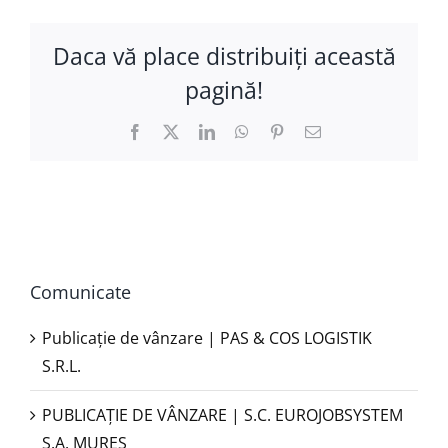
Daca vă place distribuiţi această
pagină!
Facebook
X
LinkedIn
WhatsApp
Pinterest
E-
mail:
Comunicate
Publicație de vânzare | PAS & COS LOGISTIK
S.R.L.
PUBLICAŢIE DE VÂNZARE | S.C. EUROJOBSYSTEM
S.A. MUREȘ