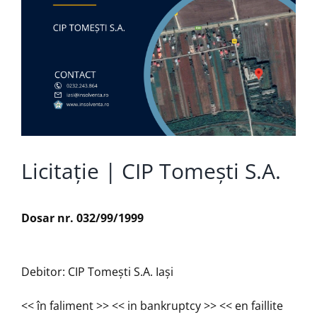
Licitație | CIP Tomeşti S.A.
Dosar nr. 032/99/1999
Debitor: CIP Tomeşti S.A. Iaşi
<< în faliment >> << in bankruptcy >> << en faillite