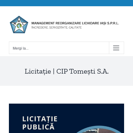
Skip
to
content
Mergi la...
Licitație | CIP Tomeşti S.A.
View
Larger
Image