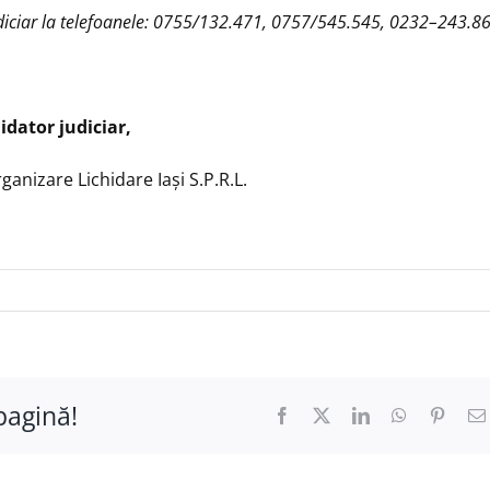
 judiciar la telefoanele: 0755/132.471, 0757/545.545, 0232–243.8
idator judiciar,
nizare Lichidare Iaşi S.P.R.L.
pagină!
Facebook
X
LinkedIn
WhatsApp
Pinter