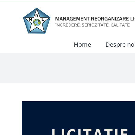
Skip
to
content
Home
Despre no
View
Larger
Image