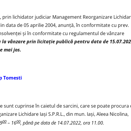
aşi, prin lichidator judiciar Management Reorganizare Lichida
din data de 05 aprilie 2004, anunţă, în conformitate cu prev.
insolvenţei şi în conformitate cu regulamentul de vânzare
 la vânzare prin licitaţie publică pentru data de 15.07.202
e mai jos.
ip Tomesti
 sunt cuprinse în caietul de sarcini, care se poate procura
izare Lichidare Iaşi S.P.R.L., din mun. Iaşi, Aleea Nicolina,
00
00
 9
– 16
, până pe data de 14.07.2022, ora 11.00.