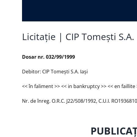
Licitație | CIP Tomeşti S.A.
Dosar nr. 032/99/1999
Debitor: CIP Tomeşti S.A. Iaşi
<< în faliment >> << in bankruptcy >> << en faillite
Nr. de înreg. O.R.C. J22/508/1992, C.U.I. RO193681
PUBLICAŢ