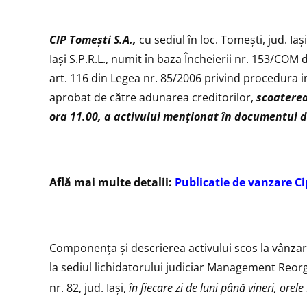
CIP Tomeşti S.A.,
cu sediul în loc. Tomeşti, jud. I
Iaşi S.P.R.L., numit în baza Încheierii nr. 153/COM 
art. 116 din Legea nr. 85/2006 privind procedura 
aprobat de către adunarea creditorilor,
scoaterea
ora 11.00, a activului menționat în documentul d
Află mai multe detalii:
Publicatie de vanzare C
Componenţa şi descrierea activului scos la vânzare
la sediul lichidatorului judiciar Management Reorgan
nr. 82, jud. Iaşi,
în fiecare zi de luni până vineri, orele