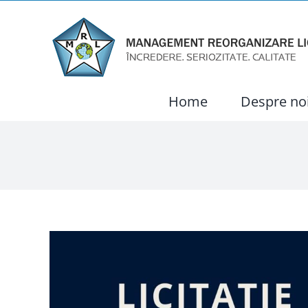
Skip
to
content
Home
Despre no
View
Larger
Image