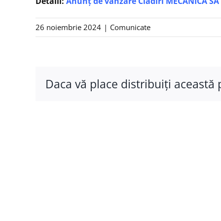
Detalii:
Anunț de vanzare Clădiri MECANICA SA
26 noiembrie 2024
|
Comunicate
Daca vă place distribuiţi această 