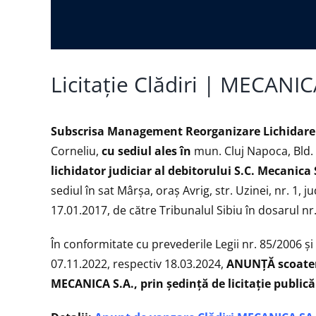
Licitație Clădiri | MECANI
Subscrisa Management Reorganizare Lichidare I
Corneliu,
cu sediul ales în
mun. Cluj Napoca, Bld. N
lichidator judiciar al debitorului S.C. Mecanica 
sediul în sat Mârșa, oraș Avrig, str. Uzinei, nr. 1
17.01.2017, de către Tribunalul Sibiu în dosarul n
În conformitate cu prevederile Legii nr. 85/2006 şi
07.11.2022, respectiv 18.03.2024,
ANUNŢĂ scoatere
MECANICA S.A., prin ședință de licitaţie publică