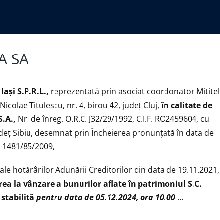
CA SA
aşi S.P.R.L.,
reprezentată prin asociat coordonator Mitite
icolae Titulescu, nr. 4, birou 42, județ Cluj,
în calitate de
S.A.,
Nr. de înreg. O.R.C. J32/29/1992, C.I.F. RO2459604, cu
, județ Sibiu, desemnat prin Încheierea pronunțată în data de
r. 1481/85/2009,
 ale hotărârilor Adunării Creditorilor din data de 19.11.2021,
a la vânzare a bunurilor aflate în patrimoniul S.C.
 stabilită
pentru data de 05.12.2024, ora 10.00
…