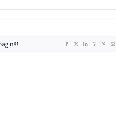
pagină!
Facebook
X
LinkedIn
WhatsApp
Pinter