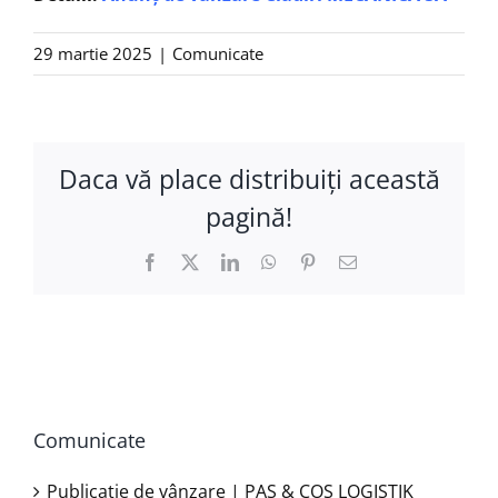
29 martie 2025
|
Comunicate
Daca vă place distribuiţi această
pagină!
Facebook
X
LinkedIn
WhatsApp
Pinterest
E-
mail:
Comunicate
Publicație de vânzare | PAS & COS LOGISTIK