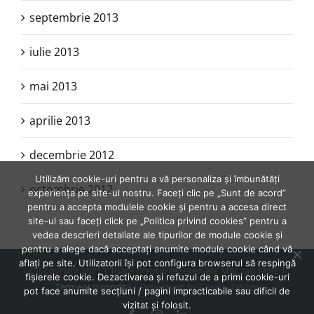
septembrie 2013
iulie 2013
mai 2013
aprilie 2013
decembrie 2012
Utilizăm cookie-uri pentru a vă personaliza și îmbunătăți
octombrie 2012
experiența pe site-ul nostru. Faceți clic pe „Sunt de acord”
pentru a accepta modulele cookie și pentru a accesa direct
site-ul sau faceți click pe „Politica privind cookies” pentru a
vedea descrieri detaliate ale tipurilor de module cookie și
pentru a alege dacă acceptați anumite module cookie când vă
aflați pe site. Utilizatorii își pot configura browserul să respingă
© Copyright 2021 | Toate drepturile rezervate MRL Iasi SPRL |
fișierele cookie. Dezactivarea și refuzul de a primi cookie-uri
Termeni şi condiţii
| Developed by Creativ Design
pot face anumite secțiuni / pagini impracticabile sau dificil de
vizitat și folosit.