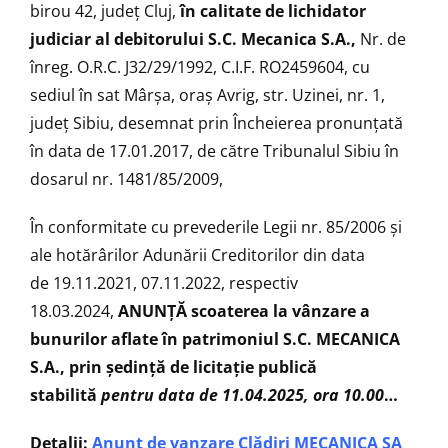
birou 42, județ Cluj,
în calitate de lichidator
judiciar al debitorului S.C. Mecanica S.A.,
Nr. de
înreg. O.R.C. J32/29/1992, C.I.F. RO2459604, cu
sediul în sat Mârșa, oraș Avrig, str. Uzinei, nr. 1,
județ Sibiu, desemnat prin Încheierea pronunțată
în data de 17.01.2017, de către Tribunalul Sibiu în
dosarul nr. 1481/85/2009,
În conformitate cu prevederile Legii nr. 85/2006 şi
ale hotărârilor Adunării Creditorilor din data
de
19.11.2021, 07.11.2022, respectiv
18.03.2024,
ANUNŢĂ scoaterea la vânzare a
bunurilor aflate în patrimoniul S.C. MECANICA
S.A., prin ședință de licitaţie publică
stabilită
pentru data de 11.04.2025,
ora 10.00
…
Detalii:
Anunț de vanzare Clădiri MECANICA SA