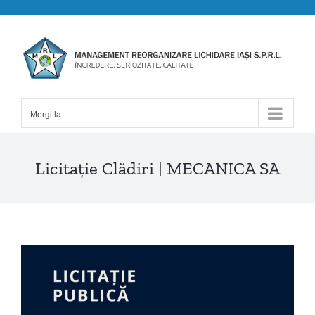
Skip
to
content
Mergi la...
Licitație Clădiri | MECANICA SA
View
Larger
Image