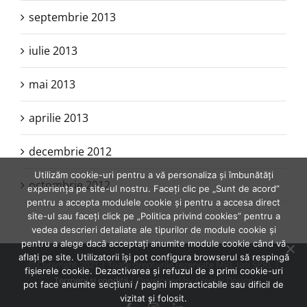
septembrie 2013
iulie 2013
mai 2013
aprilie 2013
decembrie 2012
Utilizăm cookie-uri pentru a vă personaliza și îmbunătăți
octombrie 2012
experiența pe site-ul nostru. Faceți clic pe „Sunt de acord”
pentru a accepta modulele cookie și pentru a accesa direct
site-ul sau faceți click pe „Politica privind cookies” pentru a
vedea descrieri detaliate ale tipurilor de module cookie și
pentru a alege dacă acceptați anumite module cookie când vă
aflați pe site. Utilizatorii își pot configura browserul să respingă
© Copyright 2021 | Toate drepturile rezervate MRL Iasi SPRL |
fișierele cookie. Dezactivarea și refuzul de a primi cookie-uri
Termeni şi condiţii
| Developed by Creativ Design
pot face anumite secțiuni / pagini impracticabile sau dificil de
vizitat și folosit.