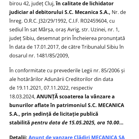
birou 42, județ Cluj,
în calitate de lichidator
judiciar al debitorului S.C. Mecanica S.A.,
Nr. de
înreg. O.R.C. J32/29/1992, C.I.F. RO2459604, cu
sediul în sat Mârșa, oraș Avrig, str. Uzinei, nr. 1,
județ Sibiu, desemnat prin Încheierea pronunțată
în data de 17.01.2017, de către Tribunalul Sibiu în
dosarul nr. 1481/85/2009,
În conformitate cu prevederile Legii nr. 85/2006 şi
ale hotărârilor Adunării Creditorilor din data
de
19.11.2021, 07.11.2022, respectiv
18.03.2024,
ANUNŢĂ scoaterea la vânzare a
bunurilor aflate în patrimoniul S.C. MECANICA
S.A., prin ședință de licitaţie publică
stabilită
pentru data de 15.05.2025,
ora 10.00
…
Detalii:
Anunț de vanzare Clădiri MECANICA SA