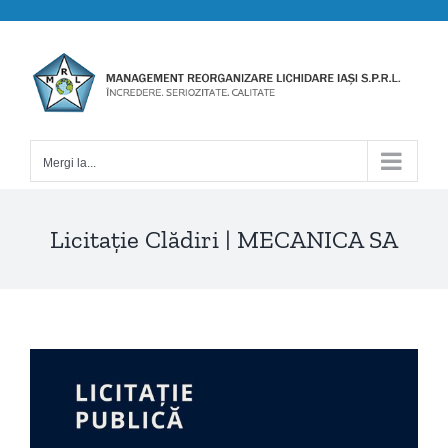
Skip
to
content
Mergi la...
Licitație Clădiri | MECANICA SA
View
Larger
Image