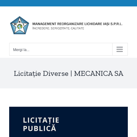
Skip
to
content
Mergi la...
Licitație Diverse | MECANICA SA
View
Larger
Image