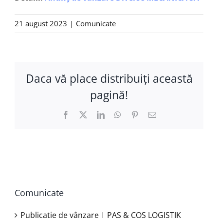
21 august 2023
|
Comunicate
Daca vă place distribuiţi această
pagină!
Facebook
X
LinkedIn
WhatsApp
Pinterest
E-
mail:
Comunicate
Publicație de vânzare | PAS & COS LOGISTIK