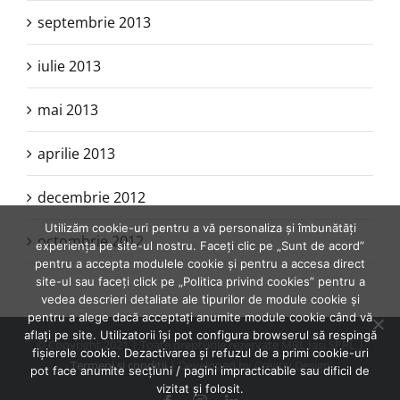
septembrie 2013
iulie 2013
mai 2013
aprilie 2013
decembrie 2012
Utilizăm cookie-uri pentru a vă personaliza și îmbunătăți
octombrie 2012
experiența pe site-ul nostru. Faceți clic pe „Sunt de acord”
pentru a accepta modulele cookie și pentru a accesa direct
site-ul sau faceți click pe „Politica privind cookies” pentru a
vedea descrieri detaliate ale tipurilor de module cookie și
pentru a alege dacă acceptați anumite module cookie când vă
aflați pe site. Utilizatorii își pot configura browserul să respingă
© Copyright 2021 | Toate drepturile rezervate MRL Iasi SPRL |
fișierele cookie. Dezactivarea și refuzul de a primi cookie-uri
Termeni şi condiţii
| Developed by Creativ Design
pot face anumite secțiuni / pagini impracticabile sau dificil de
vizitat și folosit.