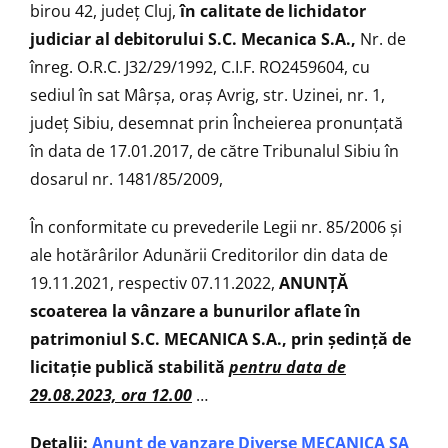
birou 42, județ Cluj,
în calitate de lichidator
judiciar al debitorului S.C. Mecanica S.A.,
Nr. de
înreg. O.R.C. J32/29/1992, C.I.F. RO2459604, cu
sediul în sat Mârșa, oraș Avrig, str. Uzinei, nr. 1,
județ Sibiu, desemnat prin Încheierea pronunțată
în data de 17.01.2017, de către Tribunalul Sibiu în
dosarul nr. 1481/85/2009,
În conformitate cu prevederile Legii nr. 85/2006 şi
ale hotărârilor Adunării Creditorilor din data de
19.11.2021, respectiv 07.11.2022,
ANUNŢĂ
scoaterea la vânzare a bunurilor aflate în
patrimoniul S.C. MECANICA S.A., prin ședință de
licitaţie publică stabilită
pentru data de
29.08.2023, ora 12.00
…
Detalii:
Anunț de vanzare Diverse MECANICA SA