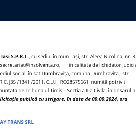
aşi S.P.R.L.
, cu sediul în mun. Iași, str. Aleea Nicolina, nr. 8
secretariat@insolventa.ro
, în calitate de lichidator judici
sediul social în sat Dumbrăvița, comuna Dumbrăvița, str.
O.R.C. J35 /1341 /2011, C.U.I. RO28575661 numită potrivit
nţată de Tribunalul Timiș – Secția a II-a Civilă, în dosarul n
icitaţie publică cu strigare, în data de 09.09.2024, ora
ELAY TRANS SRL