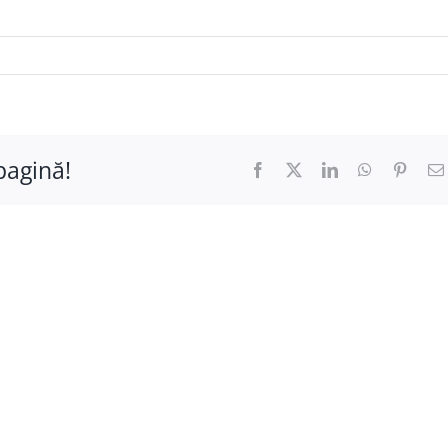
pagină!
Facebook
X
LinkedIn
WhatsApp
Pinter