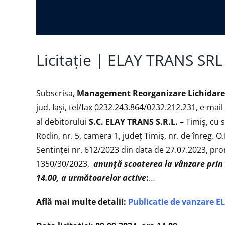
Licitație | ELAY TRANS SRL
Subscrisa,
Management Reorganizare Lichidare I
jud. Iași, tel/fax 0232.243.864/0232.212.231, e-mail
al debitorului
S.C.
ELAY TRANS S.R.L.
– Timiș, cu 
Rodin, nr. 5, camera 1, județ Timiș, nr. de înreg. 
Sentinței nr. 612/2023 din data de 27.07.2023, pronu
1350/30/2023,
anunţă scoaterea la vânzare prin l
14.00, a următoarelor active
:
…
Află mai multe detalii:
Publicatie de vanzare 