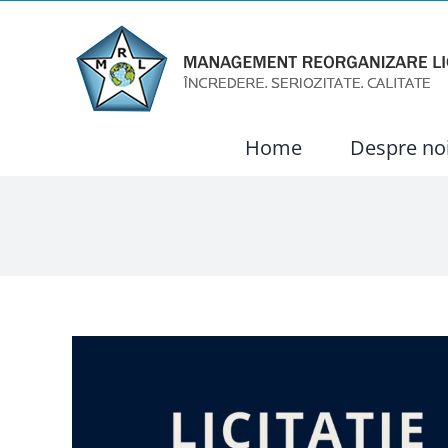
Skip
to
content
Home
Despre no
View
Larger
Image