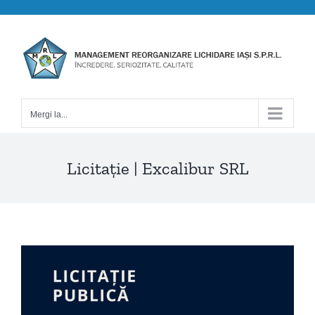
Skip
to
content
Mergi la...
Licitație | Excalibur SRL
View
Larger
Image