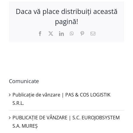
Daca vă place distribuiţi această
pagină!
Facebook
X
LinkedIn
WhatsApp
Pinterest
E-
mail:
Comunicate
Publicație de vânzare | PAS & COS LOGISTIK
S.R.L.
PUBLICAŢIE DE VÂNZARE | S.C. EUROJOBSYSTEM
S.A. MUREȘ