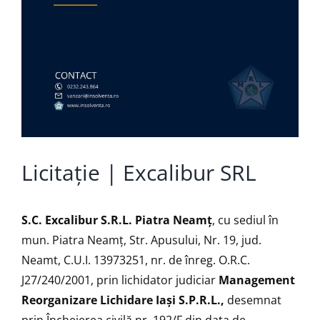
Licitație | Excalibur SRL
S.C. Excalibur S.R.L. Piatra Neamţ
, cu sediul în
mun. Piatra Neamț, Str. Apusului, Nr. 19, jud.
Neamt, C.U.I. 13973251, nr. de înreg. O.R.C.
J27/240/2001, prin lichidator judiciar
Management
Reorganizare Lichidare Iaşi S.P.R.L.,
desemnat
prin Încheierea civilă nr. 192/F din data de