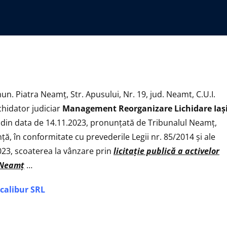
mun. Piatra Neamț, Str. Apusului, Nr. 19, jud. Neamt, C.U.I.
ichidator judiciar
Management Reorganizare Lichidare Iaş
F din data de 14.11.2023, pronunţată de Tribunalul Neamț,
nţă, în conformitate cu prevederile Legii nr. 85/2014 şi ale
2023, scoaterea la vânzare prin
licitaţie publică
a activelor
a Neamţ
…
xcalibur SRL