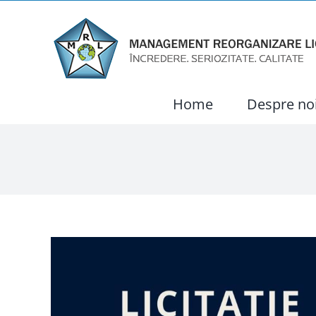
Skip
to
content
Home
Despre no
View
Larger
Image