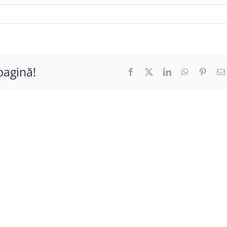
pagină!
Facebook
X
LinkedIn
WhatsApp
Pinter