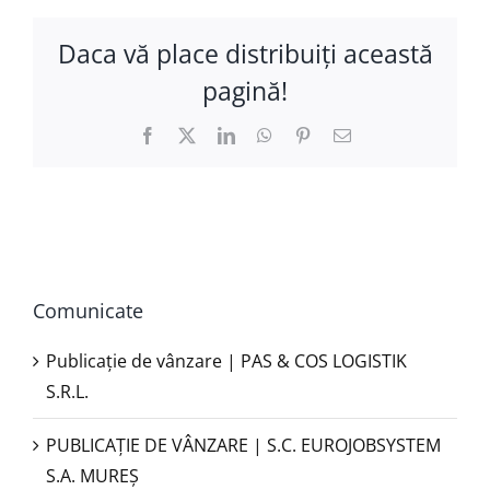
Daca vă place distribuiţi această
pagină!
Facebook
X
LinkedIn
WhatsApp
Pinterest
E-
mail:
Comunicate
Publicație de vânzare | PAS & COS LOGISTIK
S.R.L.
PUBLICAŢIE DE VÂNZARE | S.C. EUROJOBSYSTEM
S.A. MUREȘ