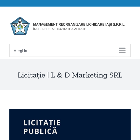
Skip
to
content
Mergi la...
Licitație | L & D Marketing SRL
View
Larger
Image