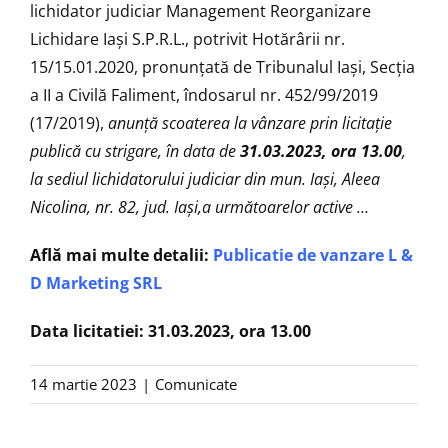
lichidator judiciar Management Reorganizare
Lichidare Iaşi S.P.R.L., potrivit Hotărârii nr.
15/15.01.2020, pronunţată de Tribunalul Iași, Secția
a II a Civilă Faliment, îndosarul nr. 452/99/2019
(17/2019),
anunţă scoaterea la vânzare prin licitaţie
publică cu strigare, în data de
31.03.2023, ora 13.00
,
la sediul lichidatorului judiciar din mun. Iași, Aleea
Nicolina, nr. 82, jud. Iași,a următoarelor active
…
Află mai multe detalii:
Publicatie de vanzare L &
D Marketing SRL
Data licitatiei: 31.03
.2023, ora 13.00
14 martie 2023
|
Comunicate