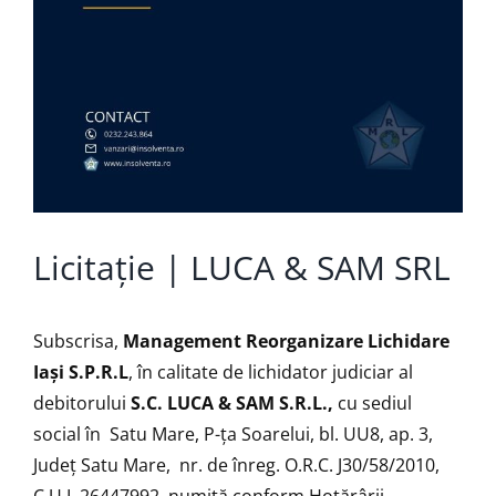
Licitație | LUCA & SAM SRL
Subscrisa,
Management Reorganizare Lichidare
Iaşi S.P.R.L
, în calitate de lichidator judiciar al
debitorului
S.C.
LUCA & SAM S.R.L.,
cu sediul
social în Satu Mare, P-ţa Soarelui, bl. UU8, ap. 3,
Județ Satu Mare, nr. de înreg. O.R.C. J30/58/2010,
C.U.I. 26447992, numită conform Hotărârii