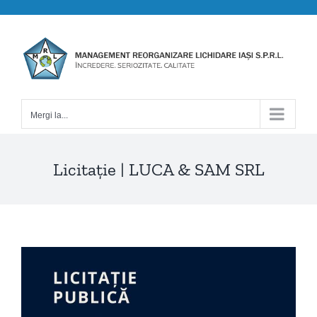
Skip
to
content
Mergi la...
Licitație | LUCA & SAM SRL
View
Larger
Image