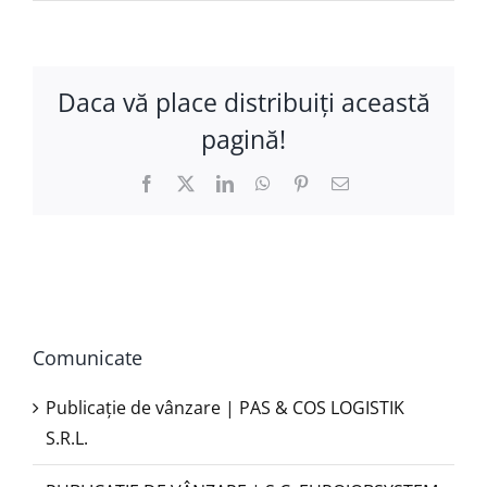
Daca vă place distribuiţi această
pagină!
Facebook
X
LinkedIn
WhatsApp
Pinterest
E-
mail:
Comunicate
Publicație de vânzare | PAS & COS LOGISTIK
S.R.L.