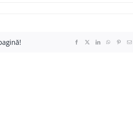
pagină!
Facebook
X
LinkedIn
WhatsApp
Pinter