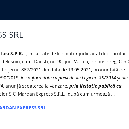
SS SRL
aşi S.P.R.L
, în calitate de lichidator judiciar al debitorului
edeleșoiu, com. Dăești, nr. 90, jud. Vâlcea, nr. de înreg. O.R.
tinței nr. 867/2021 din data de 19.05.2021, pronunţată de
8/90/2019,
în conformitate cu prevederile Legii nr. 85/2014 și ale
24
, anunţă scoaterea la vânzare,
prin licitație publică cu
velor S.C. Mardan Express S.R.L., după cum urmează …
 MARDAN EXPRESS SRL