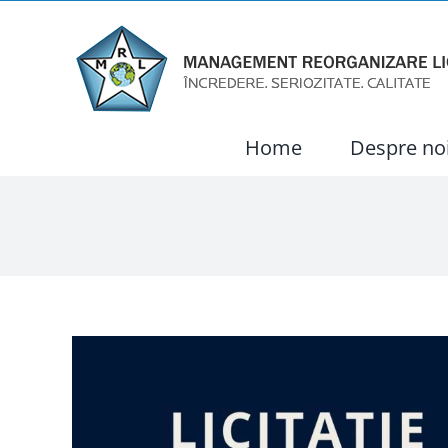
Skip
to
content
Home
Despre no
View
Larger
Image