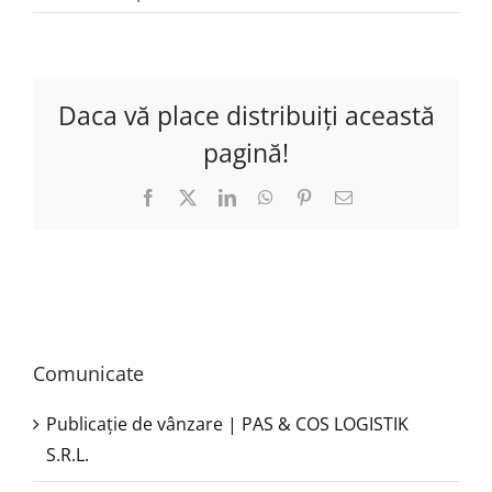
Daca vă place distribuiţi această
pagină!
Facebook
X
LinkedIn
WhatsApp
Pinterest
E-
mail:
Comunicate
Publicație de vânzare | PAS & COS LOGISTIK
S.R.L.