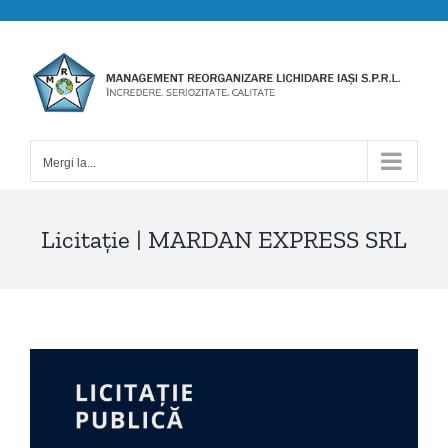
Skip
to
content
Mergi la...
Licitație | MARDAN EXPRESS SRL
View
Larger
Image