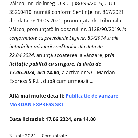
Vâlcea, nr. de înreg. O.R.C. J38/695/2015, C.U.I.
35260410, numită conform Sentinței nr. 867/2021
din data de 19.05.2021, pronunţată de Tribunalul
Vâlcea, pronunțată în dosarul nr. 3128/90/2019,
în
conformitate cu prevederile Legii nr. 85/2014 și ale
hotărârilor adunării creditorilor din data de
22.04.2024
, anunţă scoaterea la vânzare,
prin
licitație publică cu strigare, la data de
17.06.2024, ora 14.00,
a activelor S.C. Mardan
Express S.R.L., după cum urmează …
Află mai multe detalii:
Publicatie de vanzare
MARDAN EXPRESS SRL
Data licitatiei: 17.06.2024, ora 14.00
3 iunie 2024
|
Comunicate