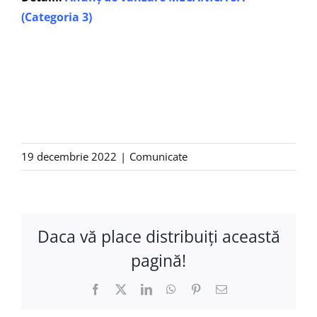
(Categoria 3)
19 decembrie 2022
|
Comunicate
Daca vă place distribuiţi această
pagină!
Facebook
X
LinkedIn
WhatsApp
Pinterest
E-
mail: