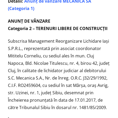
Detalii:
Anunț de vanzare MECANICA SA
(Categoria 1)
ANUNŢ DE VÂNZARE
Categoria 2 – TERENURI LIBERE DE CONSTRUCȚII
Subscrisa Management Reorganizare Lichidare Iaşi
S.P.R.L., reprezentată prin asociat coordonator
Mititelu Corneliu, cu sediul ales în mun. Cluj
Napoca, Bld. Nicolae Titulescu, nr. 4, birou 42, județ
Cluj, în calitate de lichidator judiciar al debitorului
S.C. Mecanica S.A., Nr. de înreg. O.R.C. J32/29/1992,
C.I.F. RO2459604, cu sediul în sat Mârșa, oraș Avrig,
str. Uzinei, nr. 1, județ Sibiu, desemnat prin
Încheierea pronunțată în data de 17.01.2017, de
către Tribunalul Sibiu în dosarul nr. 1481/85/2009.