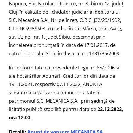
Napoca, Bld. Nicolae Titulescu, nr. 4, birou 42, județ
Cluj, în calitate de lichidator judiciar al debitorului
S.C. Mecanica S.A., Nr. de înreg. O.R.C. J32/29/1992,
C.I.F. RO2459604, cu sediul în sat Mârșa, oraș Avrig,
str. Uzinei, nr. 1, județ Sibiu, desemnat prin
Încheierea pronunțată în data de 17.01.2017, de
către Tribunalul Sibiu în dosarul nr. 1481/85/2009.
În conformitate cu prevederile Legii nr. 85/2006 şi
ale hotărârilor Adunării Creditorilor din data de
19.11.2021, respectiv 07.11.2022, ANUNŢĂ
scoaterea la vânzare a bunurilor aflate în
patrimoniul S.C. MECANICA S.A., prin ședință de
licitaţie publică stabilită pentru data de
22.12.2022,
ora 12.00
.
Detalii:
Anunț de vanzare MECANICA SA