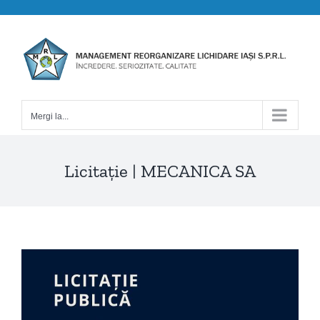
Skip
to
content
Mergi la...
Licitație | MECANICA SA
View
Larger
Image