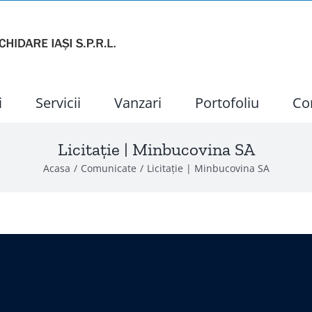
i
Servicii
Vanzari
Portofoliu
Co
Licitație | Minbucovina SA
Acasa
Comunicate
Licitație | Minbucovina SA