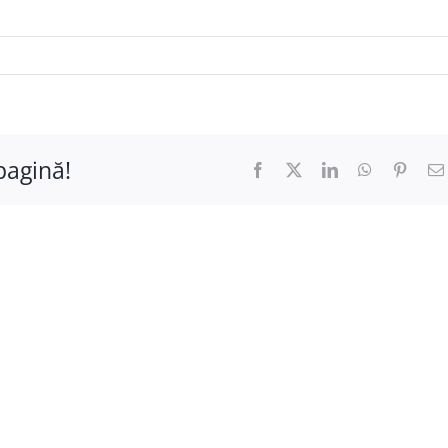
pagină!
Facebook
X
LinkedIn
WhatsApp
Pinter