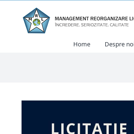
Skip
to
content
Home
Despre no
View
Larger
Image