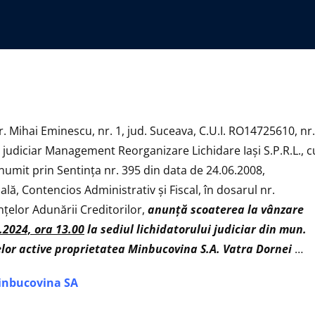
r. Mihai Eminescu, nr. 1, jud. Suceava, C.U.I. RO14725610, nr.
r judiciar Management Reorganizare Lichidare Iaşi S.P.R.L., c
i, numit prin Sentinţa nr. 395 din data de 24.06.2008,
ă, Contencios Administrativ şi Fiscal, în dosarul nr.
țelor Adunării Creditorilor,
anunţă
scoaterea la vânzare
.2024, ora 13.00
la sediul lichidatorului judiciar din mun.
arelor active proprietatea Minbucovina S.A. Vatra Dornei
…
Minbucovina SA