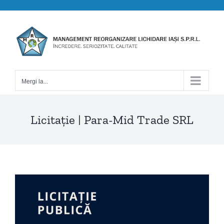
Skip
to
content
Mergi la...
Licitație | Para-Mid Trade SRL
View
Larger
Image