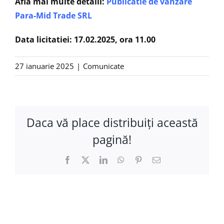
Află mai multe detalii:
Publicatie de vanzare
Para-Mid Trade SRL
Data licitatiei: 17.02.2025, ora 11.00
27 ianuarie 2025
|
Comunicate
Daca vă place distribuiţi această
pagină!
Facebook
X
LinkedIn
WhatsApp
Pinterest
E-
mail: