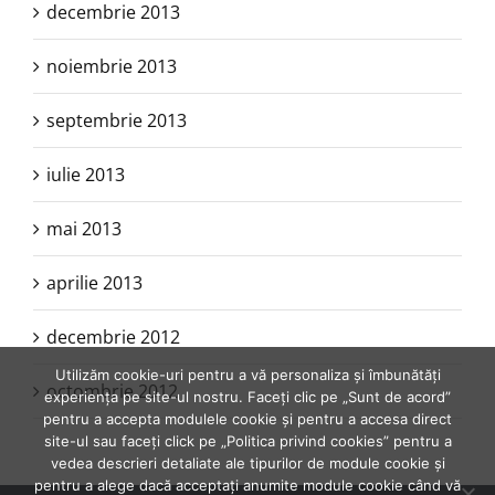
decembrie 2013
noiembrie 2013
septembrie 2013
iulie 2013
mai 2013
aprilie 2013
decembrie 2012
Utilizăm cookie-uri pentru a vă personaliza și îmbunătăți
octombrie 2012
experiența pe site-ul nostru. Faceți clic pe „Sunt de acord”
pentru a accepta modulele cookie și pentru a accesa direct
site-ul sau faceți click pe „Politica privind cookies” pentru a
vedea descrieri detaliate ale tipurilor de module cookie și
pentru a alege dacă acceptați anumite module cookie când vă