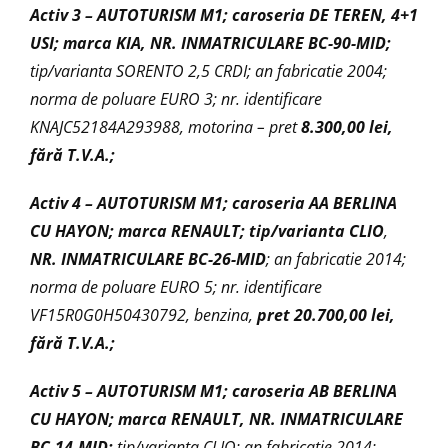
Activ 3 –
AUTOTURISM M1; caroseria DE TEREN, 4+1
USI; marca KIA, NR. INMATRICULARE BC-90-MID;
tip/varianta SORENTO 2,5 CRDI; an fabricatie 2004;
norma de poluare EURO 3; nr. identificare
KNAJC52184A293988, motorina –
pret
8.300,00 lei,
fără T.V.A.;
Activ 4 –
AUTOTURISM M1; caroseria AA BERLINA
CU HAYON; marca RENAULT; tip/varianta CLIO
,
NR. INMATRICULARE BC-26-MID
; an fabricatie 2014;
norma de poluare EURO 5; nr. identificare
VF15R0G0H50430792, benzina,
pret
20.700
,00 lei,
fără T.V.A.;
Activ 5 –
AUTOTURISM M1; caroseria AB BERLINA
CU HAYON; marca RENAULT, NR. INMATRICULARE
BC-14-MID;
tip/varianta CLIO; an fabricatie 2014;