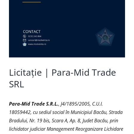
Licitație | Para-Mid Trade
SRL
Para-Mid Trade S.R.L.
, J4/1895/2005, C.U.I.
18059442, cu sediul social în Municipiul Bacău, Strada
Bradului, Nr. 19 bis, Scara A, Ap. 8, Judet Bacău
, prin
lichidator judiciar Management Reorganizare Lichidare