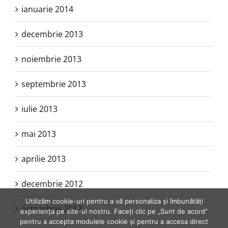
ianuarie 2014
decembrie 2013
noiembrie 2013
septembrie 2013
iulie 2013
mai 2013
aprilie 2013
decembrie 2012
Utilizăm cookie-uri pentru a vă personaliza și îmbunătăți
octombrie 2012
experiența pe site-ul nostru. Faceți clic pe „Sunt de acord”
pentru a accepta modulele cookie și pentru a accesa direct