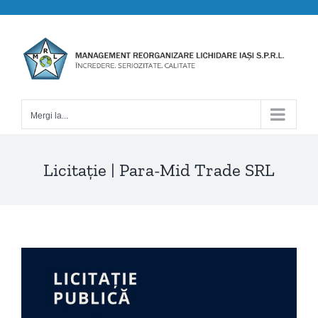
Skip
to
content
Mergi la...
Licitație | Para-Mid Trade SRL
View
Larger
Image