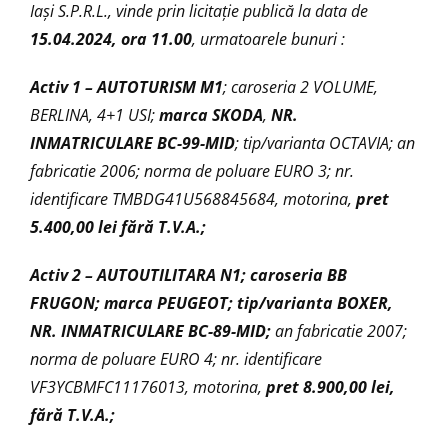
Iaşi S.P.R.L., vinde prin licitaţie publică la data de
15.04.2024, ora 11.00
, urmatoarele bunuri :
Activ 1 –
AUTOTURISM M1
; caroseria 2 VOLUME,
BERLINA, 4+1 USI;
marca SKODA
,
NR.
INMATRICULARE BC-99-MID
; tip/varianta OCTAVIA; an
fabricatie 2006; norma de poluare EURO 3; nr.
identificare TMBDG41U568845684, motorina,
pret
5.400,00 lei fără T.V.A.;
Activ 2 –
AUTOUTILITARA N1; caroseria BB
FRUGON; marca PEUGEOT; tip/varianta BOXER,
NR. INMATRICULARE BC-89-MID;
an fabricatie 2007;
norma de poluare EURO 4; nr. identificare
VF3YCBMFC11176013, motorina,
pret
8.900,00 lei,
fără T.V.A.
;