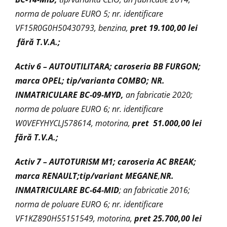
norma de poluare EURO 5; nr. identificare
VF15R0G0H50430793, benzina,
pret 19.100,00 lei
fără T.V.A.;
Activ 6 –
AUTOUTILITARA; caroseria BB FURGON;
marca OPEL; tip/varianta COMBO;
NR.
INMATRICULARE BC-09-MYD,
an fabricatie 2020;
norma de poluare EURO 6; nr. identificare
W0VEFYHYCLJ578614, motorina,
pret 51.000,00 lei
fără T.V.A.;
Activ 7 –
AUTOTURISM M1; caroseria AC BREAK;
marca RENAULT;tip/variant MEGANE
,
NR.
INMATRICULARE BC-64-MID
; an fabricatie 2016;
norma de poluare EURO 6; nr. identificare
VF1KZ890H55151549, motorina,
pret 25.700,00 lei