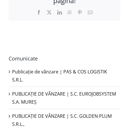
pagină!
Facebook
X
LinkedIn
WhatsApp
Pinterest
E-
mail:
Comunicate
Publicație de vânzare | PAS & COS LOGISTIK
S.R.L.
PUBLICAŢIE DE VÂNZARE | S.C. EUROJOBSYSTEM
S.A. MUREȘ
PUBLICAȚIE DE VÂNZARE | S.C. GOLDEN PLUM
S.R.L.,