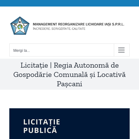
Skip
to
content
Mergi la...
Licitație | Regia Autonomă de
Gospodărie Comunală și Locativă
Paşcani
View
Larger
Image