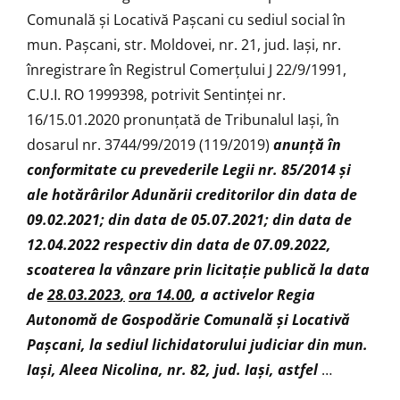
Comunală și Locativă Paşcani cu sediul social în
mun. Pașcani, str. Moldovei, nr. 21, jud. Iași, nr.
înregistrare în Registrul Comerţului J 22/9/1991,
C.U.I. RO 1999398, potrivit Sentinței nr.
16/15.01.2020 pronunţată de Tribunalul Iași, în
dosarul nr. 3744/99/2019 (119/2019)
anunţă
în
conformitate cu prevederile Legii nr. 85/2014 şi
ale hotărârilor Adunării creditorilor din data de
09.02.2021; din data de 05.07.2021; din data de
12.04.2022 respectiv din data de 07.09.2022,
scoaterea la vânzare prin licitaţie publică la data
de
28.03.2023
,
ora 14.00
, a activelor Regia
Autonomă de Gospodărie Comunală și Locativă
Paşcani, la
sediul lichidatorului judiciar din mun.
Iași, Aleea Nicolina, nr. 82, jud. Iași, astfel
…