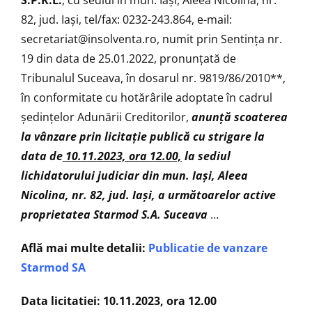
82, jud. Iaşi, tel/fax: 0232-243.864, e-mail:
secretariat@insolventa.ro
, numit prin Sentinţa nr.
19 din data de 25.01.2022, pronunţată de
Tribunalul Suceava, în dosarul nr. 9819/86/2010**,
în conformitate cu hotărârile adoptate în cadrul
ședințelor Adunării Creditorilor,
anunţă
scoaterea
la vânzare prin licitaţie publică cu strigare la
data de
10.11.2023, ora 12.00,
la sediul
lichidatorului judiciar din mun. Iași, Aleea
Nicolina, nr. 82, jud. Iași, a următoarelor active
proprietatea Starmod S.A. Suceava
…
Află mai multe detalii:
Publicatie de vanzare
Starmod SA
Data licitatiei: 10.11.2023, ora 12.00