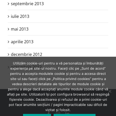
septembrie 2013
iulie 2013
mai 2013
aprilie 2013
decembrie 2012
Utilizăm cookie-uri pentru a vă personaliza și îmbunătăți
octombrie 2012
experiența pe site-ul nostru. Faceți clic pe „Sunt de acord”
pentru a accepta modulele cookie și pentru a accesa direct
site-ul sau faceți click pe „Politica privind cookies” pentru a
vedea descrieri detaliate ale tipurilor de module cookie și
pentru a alege dacă acceptați anumite module cookie când vă
aflați pe site. Utilizatorii își pot configura browserul să respingă
© Copyright 2021 | Toate drepturile rezervate MRL Iasi SPRL |
fișierele cookie. Dezactivarea și refuzul de a primi cookie-uri
Termeni şi condiţii
| Developed by Creativ Design
pot face anumite secțiuni / pagini impracticabile sau dificil de
vizitat și folosit.
Facebook
Instagram
LinkedIn