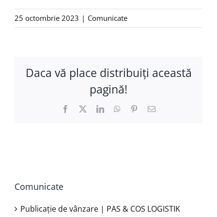
25 octombrie 2023
|
Comunicate
Daca vă place distribuiţi această
pagină!
Facebook
X
LinkedIn
WhatsApp
Pinterest
E-
mail:
Comunicate
Publicație de vânzare | PAS & COS LOGISTIK