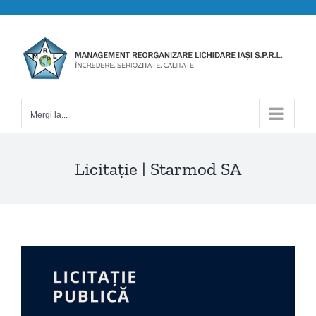
Skip
to
content
Mergi la...
Licitație | Starmod SA
View
Larger
Image