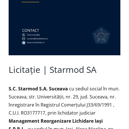
Licitație | Starmod SA
S.C. Starmod S.A. Suceava
cu sediul social în mun.
Suceava, str. Universității, nr. 29, jud. Suceava, nr.
înregistrare în Registrul Comerţului J33/69/1991 ,
C.U.I. RO3177717, prin lichidator judiciar
Management Reorganizare Lichidare Iaşi
S.P.R.L.
, cu sediul în mun. Iaşi, Aleea Nicolina, nr.