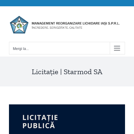
Skip
to
content
Mergi la...
Licitație | Starmod SA
View
Larger
Image