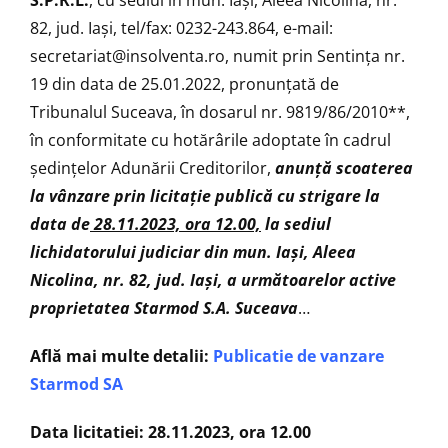
82, jud. Iaşi, tel/fax: 0232-243.864, e-mail:
secretariat@insolventa.ro
, numit prin Sentinţa nr.
19 din data de 25.01.2022, pronunţată de
Tribunalul Suceava, în dosarul nr. 9819/86/2010**,
în conformitate cu hotărârile adoptate în cadrul
ședințelor Adunării Creditorilor,
anunţă
scoaterea
la vânzare prin licitaţie publică cu strigare la
data de
28.11.2023, ora 12.00,
la sediul
lichidatorului judiciar din mun. Iași, Aleea
Nicolina, nr. 82, jud. Iași, a următoarelor active
proprietatea Starmod S.A. Suceava
…
Află mai multe detalii:
Publicatie de vanzare
Starmod SA
Data licitatiei: 28.11.2023, ora 12.00