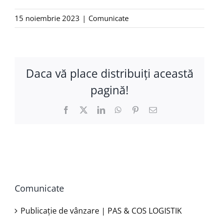
15 noiembrie 2023
|
Comunicate
Daca vă place distribuiţi această
pagină!
Facebook
X
LinkedIn
WhatsApp
Pinterest
E-
mail:
Comunicate
Publicație de vânzare | PAS & COS LOGISTIK