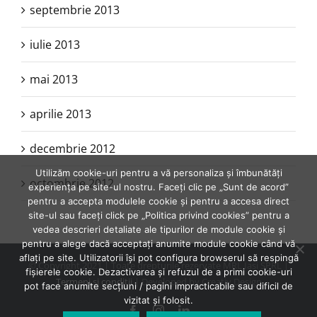
septembrie 2013
iulie 2013
mai 2013
aprilie 2013
decembrie 2012
Utilizăm cookie-uri pentru a vă personaliza și îmbunătăți
octombrie 2012
experiența pe site-ul nostru. Faceți clic pe „Sunt de acord”
pentru a accepta modulele cookie și pentru a accesa direct
site-ul sau faceți click pe „Politica privind cookies” pentru a
vedea descrieri detaliate ale tipurilor de module cookie și
pentru a alege dacă acceptați anumite module cookie când vă
aflați pe site. Utilizatorii își pot configura browserul să respingă
© Copyright 2021 | Toate drepturile rezervate MRL Iasi SPRL |
fișierele cookie. Dezactivarea și refuzul de a primi cookie-uri
Termeni şi condiţii
| Developed by Creativ Design
pot face anumite secțiuni / pagini impracticabile sau dificil de
vizitat și folosit.
Facebook
Instagram
LinkedIn