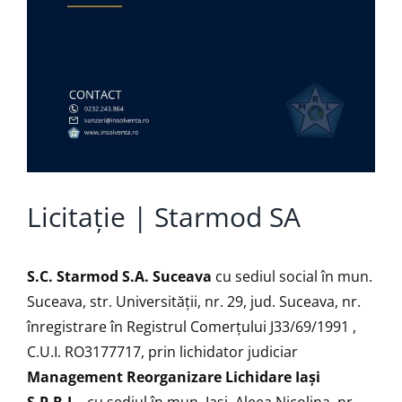
Licitație | Starmod SA
S.C. Starmod S.A. Suceava
cu sediul social în mun.
Suceava, str. Universității, nr. 29, jud. Suceava, nr.
înregistrare în Registrul Comerţului J33/69/1991 ,
C.U.I. RO3177717, prin lichidator judiciar
Management Reorganizare Lichidare Iaşi
S.P.R.L.
, cu sediul în mun. Iaşi, Aleea Nicolina, nr.