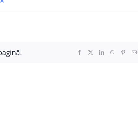
SA
pagină!
Facebook
X
LinkedIn
WhatsApp
Pinter