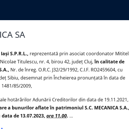
NICA SA
aşi S.P.R.L.,
reprezentată prin asociat coordonator Mitite
icolae Titulescu, nr. 4, birou 42, județ Cluj,
în calitate de
S.A.,
Nr. de înreg. O.R.C. J32/29/1992, C.I.F. RO2459604, cu
, județ Sibiu, desemnat prin Încheierea pronunțată în data de
r. 1481/85/2009,
 ale hotărârilor Adunării Creditorilor din data de 19.11.2021,
e a bunurilor aflate în patrimoniul S.C. MECANICA S.A.
u data de 13.07.2023,
ora 11.00
.
…