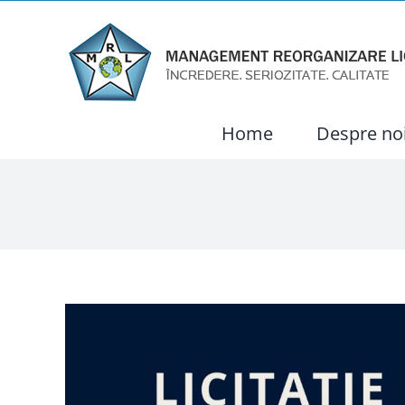
Skip
to
content
Home
Despre no
View
Larger
Image