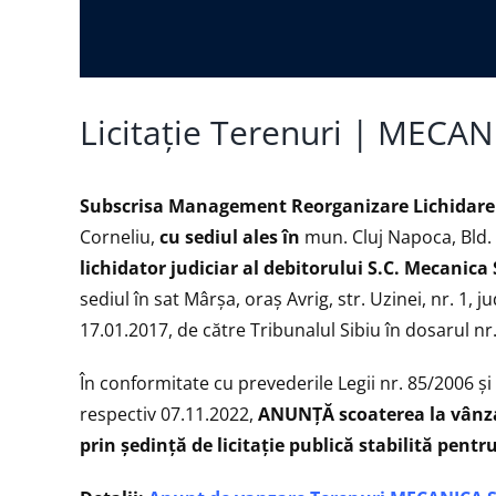
Licitație Terenuri | MECA
Subscrisa Management Reorganizare Lichidare I
Corneliu,
cu sediul ales în
mun. Cluj Napoca, Bld. N
lichidator judiciar al debitorului S.C. Mecanica 
sediul în sat Mârșa, oraș Avrig, str. Uzinei, nr. 1
17.01.2017, de către Tribunalul Sibiu în dosarul n
În conformitate cu prevederile Legii nr. 85/2006 şi
respectiv 07.11.2022,
ANUNŢĂ scoaterea la vânzar
prin ședință de licitaţie publică stabilită pentr