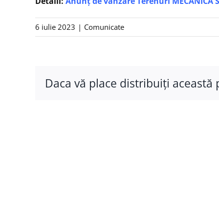
Detalii:
Anunț de vanzare Terenuri MECANICA 
6 iulie 2023
|
Comunicate
Daca vă place distribuiţi această 