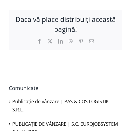
Daca vă place distribuiţi această
pagină!
Facebook
X
LinkedIn
WhatsApp
Pinterest
E-
mail:
Comunicate
Publicație de vânzare | PAS & COS LOGISTIK
S.R.L.
PUBLICAŢIE DE VÂNZARE | S.C. EUROJOBSYSTEM