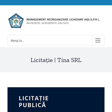
Skip
to
content
Mergi la...
Licitație | Tina SRL
View
Larger
Image