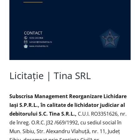
Licitație | Tina SRL
Subscrisa Management Reorganizare Lichidare
Iaşi S.P.R.L.,
în calitate de lichidator judiciar al
debitorului S.C. Tina S.R.L.,
C.U.I. RO3351626, nr.
de înreg. O.R.C. J32 /669/1992, cu sediul social în
Mun. Sibiu, Str. Alexandru Vlahuță, nr. 11, Județ
Sibiu, desemnat prin Sentința Civilă nr.