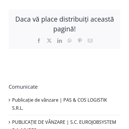
Daca vă place distribuiţi această
pagină!
Facebook
X
LinkedIn
WhatsApp
Pinterest
E-
mail:
Comunicate
Publicație de vânzare | PAS & COS LOGISTIK
S.R.L.
PUBLICAŢIE DE VÂNZARE | S.C. EUROJOBSYSTEM