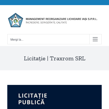
Skip
to
content
Mergi la...
Licitație | Traxrom SRL
View
Larger
Image