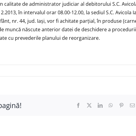
 calitate de administrator judiciar al debitorului S.C. Avicol
.2013, în intervalul orar 08.00-12.00, la sediul S.C. Avicola Ia
ânt, nr. 44, jud. Iaşi, vor fi achitate parţial, în produse (carn
le de muncă născute anterior datei de deschidere a procedurii
ate cu prevederile planului de reorganizare.
pagină!
Facebook
X
LinkedIn
WhatsApp
Pinter