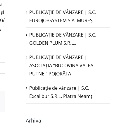
a
şi
PUBLICAŢIE DE VÂNZARE | S.C.
e)/
EUROJOBSYSTEM S.A. MUREȘ
,
PUBLICAȚIE DE VÂNZARE | S.C.
GOLDEN PLUM S.R.L.,
PUBLICAŢIE DE VÂNZARE |
ASOCIAȚIA “BUCOVINA VALEA
PUTNEI” POJORÂTA
Publicație de vânzare | S.C.
Excalibur S.R.L. Piatra Neamţ
est
E-
mail:
Arhivă