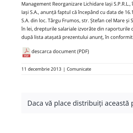
Management Reorganizare Lichidare Iaşi S.P.R.L., în
Iaşi S.A., anunță faptul că începând cu data de 16.12
S.A. din loc. Târgu Frumos, str. Ştefan cel Mare şi Sf
în lei, drepturile salariale izvorâte din raporturi
după lista ataşată prezentului anunţ, în conformit
descarca document (PDF)
11 decembrie 2013
|
Comunicate
Daca vă place distribuiţi această 