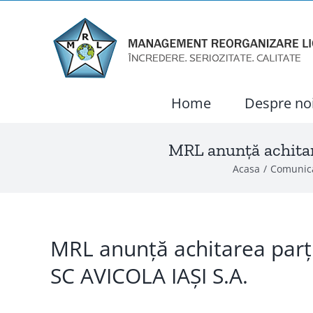
Skip
to
content
Home
Despre no
MRL anunță achitar
Acasa
Comunic
MRL anunță achitarea parția
SC AVICOLA IAȘI S.A.