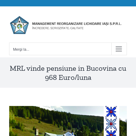
Skip
to
content
Mergi la...
MRL vinde pensiune in Bucovina cu
968 Euro/luna
View
Larger
Image