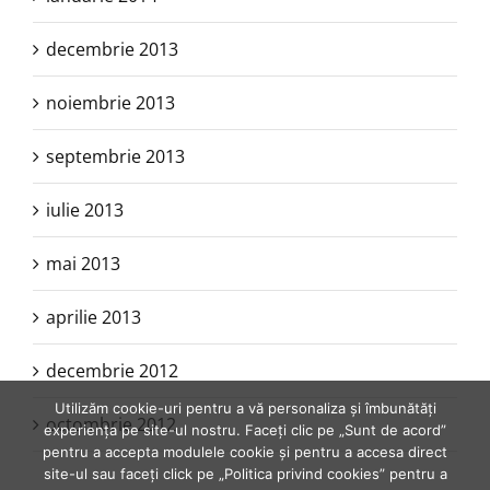
decembrie 2013
noiembrie 2013
septembrie 2013
iulie 2013
mai 2013
aprilie 2013
decembrie 2012
Utilizăm cookie-uri pentru a vă personaliza și îmbunătăți
octombrie 2012
experiența pe site-ul nostru. Faceți clic pe „Sunt de acord”
pentru a accepta modulele cookie și pentru a accesa direct
site-ul sau faceți click pe „Politica privind cookies” pentru a