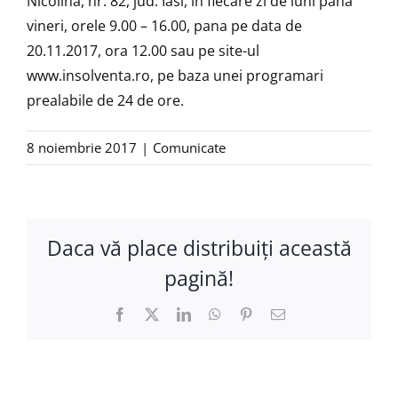
Nicolina, nr. 82, jud. Iasi, in fiecare zi de luni pana
vineri, orele 9.00 – 16.00, pana pe data de
20.11.2017, ora 12.00 sau pe site-ul
www.insolventa.ro, pe baza unei programari
prealabile de 24 de ore.
8 noiembrie 2017
|
Comunicate
Daca vă place distribuiţi această
pagină!
Facebook
X
LinkedIn
WhatsApp
Pinterest
E-
mail: