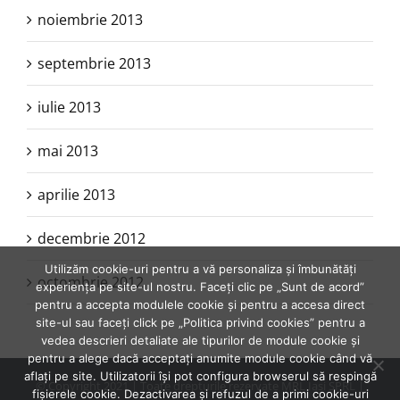
noiembrie 2013
septembrie 2013
iulie 2013
mai 2013
aprilie 2013
decembrie 2012
Utilizăm cookie-uri pentru a vă personaliza și îmbunătăți
octombrie 2012
experiența pe site-ul nostru. Faceți clic pe „Sunt de acord”
pentru a accepta modulele cookie și pentru a accesa direct
site-ul sau faceți click pe „Politica privind cookies” pentru a
vedea descrieri detaliate ale tipurilor de module cookie și
pentru a alege dacă acceptați anumite module cookie când vă
aflați pe site. Utilizatorii își pot configura browserul să respingă
© Copyright 2021 | Toate drepturile rezervate MRL Iasi SPRL |
fișierele cookie. Dezactivarea și refuzul de a primi cookie-uri