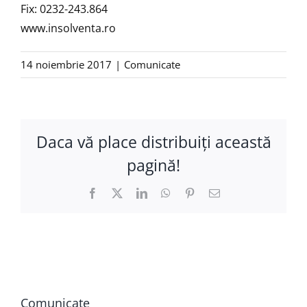
Fix: 0232-243.864
www.insolventa.ro
14 noiembrie 2017
|
Comunicate
Daca vă place distribuiţi această
pagină!
Facebook
X
LinkedIn
WhatsApp
Pinterest
E-
mail:
Comunicate