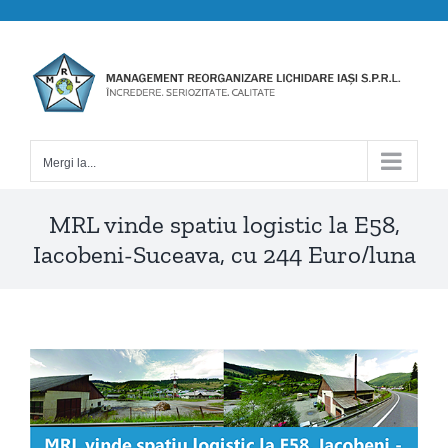
Skip
to
content
Mergi la...
MRL vinde spatiu logistic la E58,
Iacobeni-Suceava, cu 244 Euro/luna
View
Larger
Image