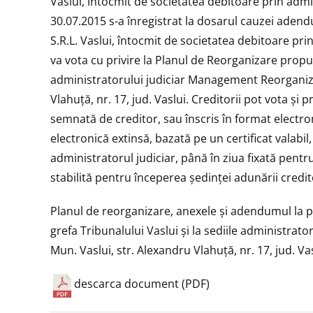
Vaslui, întocmit de societatea debitoare prin admi
30.07.2015 s-a înregistrat la dosarul cauzei adend
S.R.L. Vaslui, întocmit de societatea debitoare pr
va vota cu privire la Planul de Reorganizare propus
administratorului judiciar Management Reorganizare
Vlahuță, nr. 17, jud. Vaslui. Creditorii pot vota ș
semnată de creditor, sau înscris în format electron
electronică extinsă, bazată pe un certificat valabil
administratorul judiciar, până în ziua fixată pent
stabilită pentru începerea ședinței adunării credit
Planul de reorganizare, anexele și adendumul la pl
grefa Tribunalului Vaslui și la sediile administratoru
Mun. Vaslui, str. Alexandru Vlahuță, nr. 17, jud. Vas
descarca document (PDF)