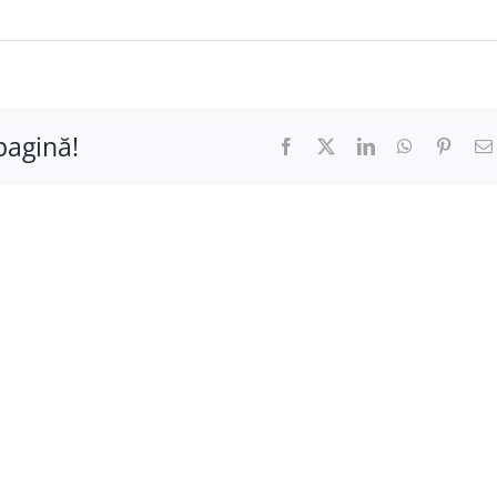
pagină!
Facebook
X
LinkedIn
WhatsApp
Pinter