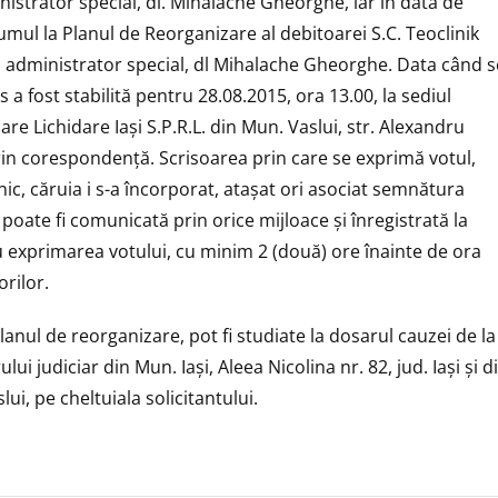
nistrator special, dl. Mihalache Gheorghe, iar în data de
umul la Planul de Reorganizare al debitoarei S.C. Teoclinik
in administrator special, dl Mihalache Gheorghe. Data când s
 a fost stabilită pentru 28.08.2015, ora 13.00, la sediul
 Lichidare Iași S.P.R.L. din Mun. Vaslui, str. Alexandru
i prin corespondență. Scrisoarea prin care se exprimă votul,
ic, căruia i s-a încorporat, ataşat ori asociat semnătura
, poate fi comunicată prin orice mijloace și înregistrată la
ru exprimarea votului, cu minim 2 (două) ore înainte de ora
orilor.
anul de reorganizare, pot fi studiate la dosarul cauzei de la
lui judiciar din Mun. Iași, Aleea Nicolina nr. 82, jud. Iași și d
lui, pe cheltuiala solicitantului.