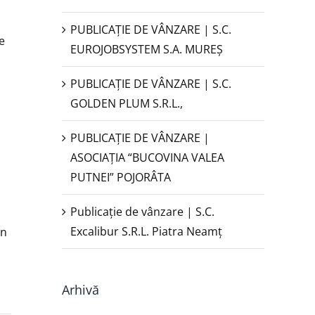
PUBLICAŢIE DE VÂNZARE | S.C.
e
EUROJOBSYSTEM S.A. MUREȘ
PUBLICAȚIE DE VÂNZARE | S.C.
GOLDEN PLUM S.R.L.,
PUBLICAŢIE DE VÂNZARE |
ASOCIAȚIA “BUCOVINA VALEA
PUTNEI” POJORÂTA
Publicație de vânzare | S.C.
Excalibur S.R.L. Piatra Neamţ
in
Arhivă